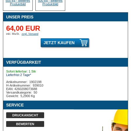
UNSER PREIS
64,00 EUR
inkl. MwSt.
zzgl. Versand
JETZT KAUFEN
VERFÜGBARKEIT
Sofort lieferbar: 1 Stk
Lieferfrist 2 Tage*
Artikelnummer:
1902198
H-Artikelnummer:
939010
EAN: 4260208073688
Versandkategorie:
50
Gewicht:
5,2900 Kg
SERVICE
DRUCKANSICHT
BEWERTEN