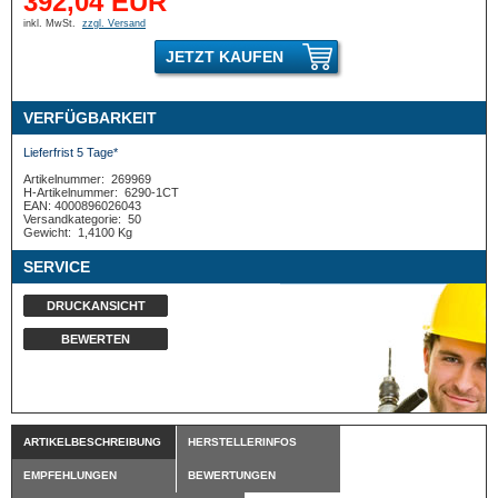
392,04 EUR
inkl. MwSt.
zzgl. Versand
JETZT KAUFEN
VERFÜGBARKEIT
Lieferfrist 5 Tage*
Artikelnummer:
269969
H-Artikelnummer:
6290-1CT
EAN: 4000896026043
Versandkategorie:
50
Gewicht:
1,4100 Kg
SERVICE
DRUCKANSICHT
BEWERTEN
ARTIKELBESCHREIBUNG
HERSTELLERINFOS
EMPFEHLUNGEN
BEWERTUNGEN