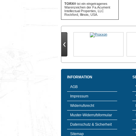
TORX®
ist ein eingetragenes
Warenzeichen der Fa.Acument
Intellectual Properties, LLC
Rockford, Illinois, USA.
INFORMATION
S
AGB
Impressum
Widerrufsrecht
Muster-Widerrufsformular
Datenschutz & Sicherheit
Sitemap