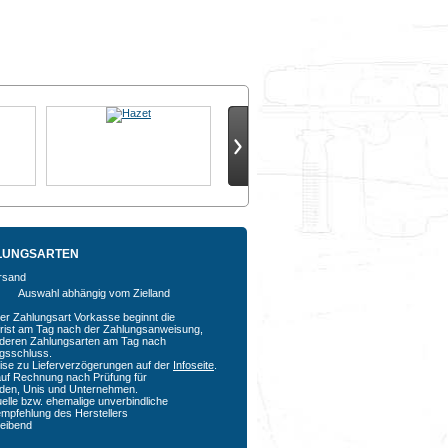
LUNGSARTEN
Auswahl abhängig vom Zielland
der Zahlungsart Vorkasse beginnt die
rfrist am Tag nach der Zahlungsanweisung,
nderen Zahlungsarten am Tag nach
agsschluss.
ise zu Lieferverzögerungen auf der
Infoseite
.
auf Rechnung nach Prüfung für
den, Unis und Unternehmen.
uelle bzw. ehemalige unverbindliche
empfehlung des Herstellers
bleibend