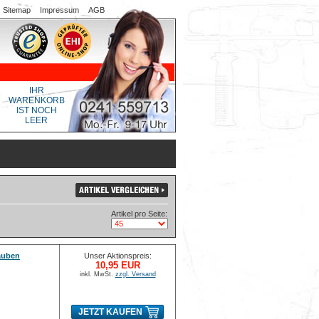
Sitemap
Impressum
AGB
IHR
WARENKORB
IST NOCH
LEER
Artikel pro Seite:
auben
Unser Aktionspreis:
10,95 EUR
inkl. MwSt.
zzgl. Versand
JETZT KAUFEN