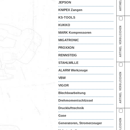
JEPSON
KNIPEX Zangen
KS-TOOLS
KUKKO
MARK Kompressoren
MIGATRONIC
PROXXON
RENNSTEIG
STAHLWILLE
ALARM Werkzeuge
VBW
VIGOR
Blechbearbeitung
Drehmomentschlüssel
Drucklufttechnik
Gase
Generatoren, Stromerzeuger