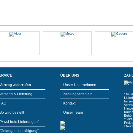
ERVICE
ÜBER UNS
ZAH
Vertrag widerrufen
Unser Unternehmen
Versand & Lieferung
Zahlungsarten etc.
* bei 
Liefe
bei a
FAQ
Kontakt
Vertr
Hinwe
Kauf 
So wird bestellt
Unser Team
Behör
** akt
"Mwst-freie Lieferungen"
Preis
¹ frei
"Gelangensbestätigung"