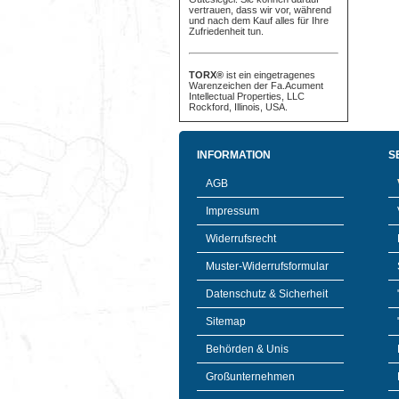
vertrauen, dass wir vor, während
und nach dem Kauf alles für Ihre
Zufriedenheit tun.
TORX®
ist ein eingetragenes
Warenzeichen der Fa.Acument
Intellectual Properties, LLC
Rockford, Illinois, USA.
INFORMATION
S
AGB
Impressum
Widerrufsrecht
Muster-Widerrufsformular
Datenschutz & Sicherheit
Sitemap
Behörden & Unis
Großunternehmen