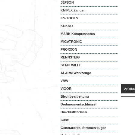
JEPSON
KNIPEX Zangen
KS-TOOLS
KUKKO
MARK Kompressoren
MIGATRONIC
PROXXON
RENNSTEIG
STAHLWILLE
ALARM Werkzeuge
VBW
VIGOR
ARTIK
Blechbearbeitung
Drehmomentschlüssel
Drucklufttechnik
Gase
Generatoren, Stromerzeuger