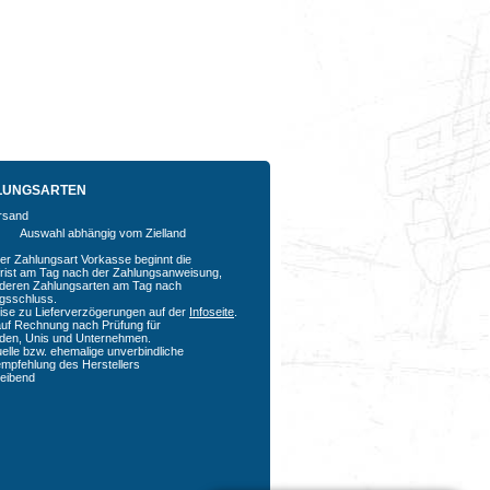
LUNGSARTEN
Auswahl abhängig vom Zielland
der Zahlungsart Vorkasse beginnt die
rfrist am Tag nach der Zahlungsanweisung,
nderen Zahlungsarten am Tag nach
agsschluss.
ise zu Lieferverzögerungen auf der
Infoseite
.
auf Rechnung nach Prüfung für
den, Unis und Unternehmen.
uelle bzw. ehemalige unverbindliche
empfehlung des Herstellers
bleibend