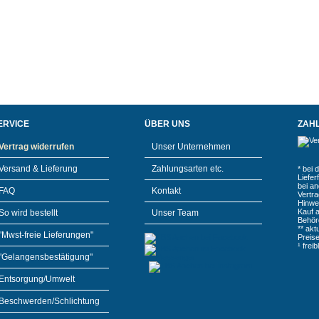
ERVICE
ÜBER UNS
ZAH
Vertrag widerrufen
Unser Unternehmen
Versand & Lieferung
Zahlungsarten etc.
* bei 
Liefe
bei a
FAQ
Kontakt
Vertr
Hinwe
Kauf 
So wird bestellt
Unser Team
Behör
** akt
"Mwst-freie Lieferungen"
Preis
¹ frei
"Gelangensbestätigung"
Entsorgung/Umwelt
Beschwerden/Schlichtung