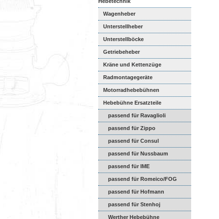
Hebetechnik
Wagenheber
Unterstellheber
Unterstellböcke
Getriebeheber
Kräne und Kettenzüge
Radmontagegeräte
Motorradhebebühnen
Hebebühne Ersatzteile
passend für Ravaglioli
passend für Zippo
passend für Consul
passend für Nussbaum
passend für IME
passend für Romeico/FOG
passend für Hofmann
passend für Stenhoj
Werther Hebebühne