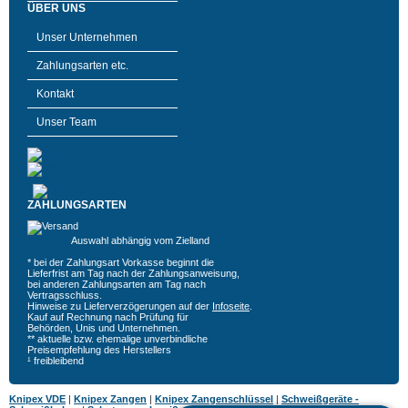
ÜBER UNS
Unser Unternehmen
Zahlungsarten etc.
Kontakt
Unser Team
ZAHLUNGSARTEN
Auswahl abhängig vom Zielland
* bei der Zahlungsart Vorkasse beginnt die
Lieferfrist am Tag nach der Zahlungsanweisung,
bei anderen Zahlungsarten am Tag nach
Vertragsschluss.
Hinweise zu Lieferverzögerungen auf der
Infoseite
.
Kauf auf Rechnung nach Prüfung für
Behörden, Unis und Unternehmen.
** aktuelle bzw. ehemalige unverbindliche
Preisempfehlung des Herstellers
¹ freibleibend
Knipex VDE
|
Knipex Zangen
|
Knipex Zangenschlüssel
|
Schweißgeräte -