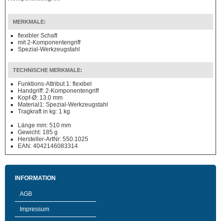
MERKMALE:
flexibler Schaft
mit 2-Komponentengriff
Spezial-Werkzeugstahl
TECHNISCHE MERKMALE:
Funktions-Attribut 1: flexibel
Handgriff: 2-Komponentengriff
Kopf-Ø: 13.0 mm
Material1: Spezial-Werkzeugstahl
Tragkraft in kg: 1 kg
Länge mm: 510 mm
Gewicht: 185 g
Hersteller-ArtNr: 550.1025
EAN: 4042146083314
INFORMATION
AGB
Impressum