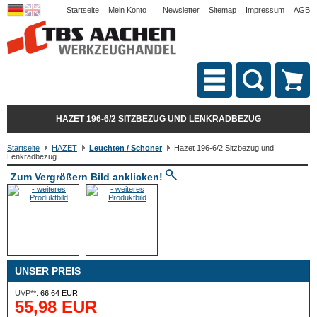
Startseite
Mein Konto
Newsletter
Sitemap
Impressum
AGB
HAZET 196-6/2 SITZBEZUG UND LENKRADBEZUG
Startseite
HAZET
Leuchten / Schoner
Hazet 196-6/2 Sitzbezug und
Lenkradbezug
Zum Vergrößern Bild anklicken!
UNSER PREIS
UVP**:
66,64 EUR
55,98 EUR