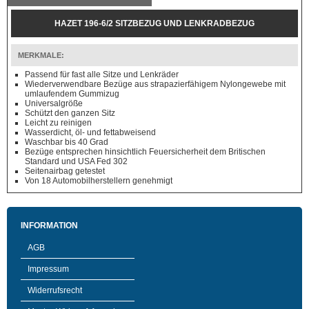
HAZET 196-6/2 SITZBEZUG UND LENKRADBEZUG
MERKMALE:
Passend für fast alle Sitze und Lenkräder
Wiederverwendbare Bezüge aus strapazierfähigem Nylongewebe mit
umlaufendem Gummizug
Universalgröße
Schützt den ganzen Sitz
Leicht zu reinigen
Wasserdicht, öl- und fettabweisend
Waschbar bis 40 Grad
Bezüge entsprechen hinsichtlich Feuersicherheit dem Britischen
Standard und USA Fed 302
Seitenairbag getestet
Von 18 Automobilherstellern genehmigt
INFORMATION
AGB
Impressum
Widerrufsrecht