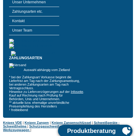
Unser Unternehmen
Zahlungsarten etc.
Kontakt
Unser Team
ZAHLUNGSARTEN
Auswahl abhängig vom Zielland
* bei der Zahlungsart Vorkasse beginnt die
Lieferfrist am Tag nach der Zahlungsanweisung,
bei anderen Zahlungsarten am Tag nach
Vertragsschluss.
Hinweise zu Lieferverzögerungen auf der
Infoseite
.
Kauf auf Rechnung nach Prüfung für
Behörden, Unis und Unternehmen.
** aktuelle bzw. ehemalige unverbindliche
Preisempfehlung des Herstellers
¹ freibleibend
Knipex VDE
|
Knipex Zangen
|
Knipex Zangenschlüssel
|
Schweißgeräte -
Schweißhelme
|
Schutzgasschweißgeräte
|
MIG MAG Schweißgeräte
|
Hazet
Werkzeugwagen
|