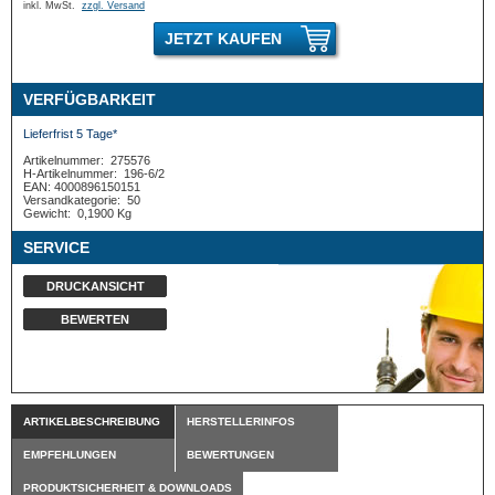
inkl. MwSt.
zzgl. Versand
JETZT KAUFEN
VERFÜGBARKEIT
Lieferfrist 5 Tage*
Artikelnummer:
275576
H-Artikelnummer:
196-6/2
EAN: 4000896150151
Versandkategorie:
50
Gewicht:
0,1900 Kg
SERVICE
DRUCKANSICHT
BEWERTEN
ARTIKELBESCHREIBUNG
HERSTELLERINFOS
EMPFEHLUNGEN
BEWERTUNGEN
PRODUKTSICHERHEIT & DOWNLOADS