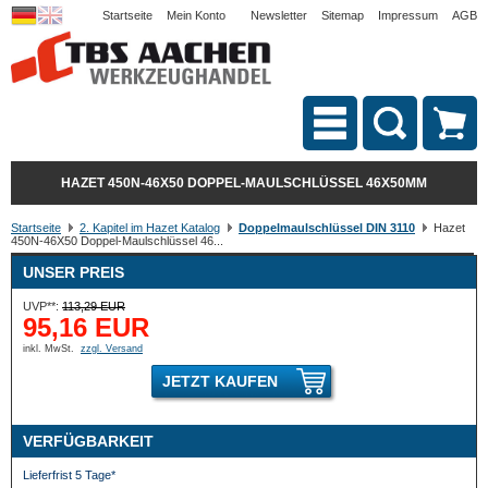
Startseite
Mein Konto
Newsletter
Sitemap
Impressum
AGB
HAZET 450N-46X50 DOPPEL-MAULSCHLÜSSEL 46X50MM
Startseite
2. Kapitel im Hazet Katalog
Doppelmaulschlüssel DIN 3110
Hazet
450N-46X50 Doppel-Maulschlüssel 46...
UNSER PREIS
UVP**:
113,29 EUR
95,16 EUR
inkl. MwSt.
zzgl. Versand
JETZT KAUFEN
VERFÜGBARKEIT
Lieferfrist 5 Tage*