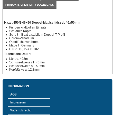
PRODUKTSICHERHEIT & DOWNLOADS
Hazet 450N-46x50 Doppel-Maulschlüssel, 46x50mm
Für den kraftvollen Einsatz
Schlanke Köpfe
Schaft mit extra stabilem Doppel-T-Profil
Chrom-Vanadium
Oberfläche verchromt
Made In Germany
DIN 3110, ISO 10102
Technische Daten:
Länge: 498mm
Schlüsselweite s1: 46mm
Schlüsselweite s2: 50mm
Kopfstärke a: 12,3mm
INFORMATION
AGB
Impressum
Widerrufsrecht