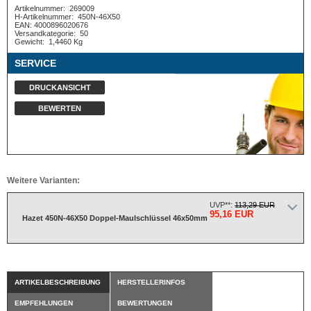
Artikelnummer:
269009
H-Artikelnummer:
450N-46X50
EAN: 4000896020676
Versandkategorie:
50
Gewicht:
1,4460 Kg
SERVICE
DRUCKANSICHT
BEWERTEN
Weitere Varianten:
UVP**:
113,29 EUR
95,16 EUR
Hazet 450N-46X50 Doppel-Maulschlüssel 46x50mm
ARTIKELBESCHREIBUNG
HERSTELLERINFOS
EMPFEHLUNGEN
BEWERTUNGEN