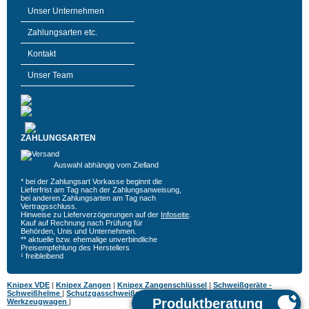
Unser Unternehmen
Zahlungsarten etc.
Kontakt
Unser Team
ZAHLUNGSARTEN
Auswahl abhängig vom Zielland
* bei der Zahlungsart Vorkasse beginnt die
Lieferfrist am Tag nach der Zahlungsanweisung,
bei anderen Zahlungsarten am Tag nach
Vertragsschluss.
Hinweise zu Lieferverzögerungen auf der
Infoseite
.
Kauf auf Rechnung nach Prüfung für
Behörden, Unis und Unternehmen.
** aktuelle bzw. ehemalige unverbindliche
Preisempfehlung des Herstellers
¹ freibleibend
Knipex VDE
|
Knipex Zangen
|
Knipex Zangenschlüssel
|
Schweißgeräte -
Schweißhelme
|
Schutzgasschweißgeräte
|
MIG MAG Schweißgeräte
|
Hazet
Werkzeugwagen
|