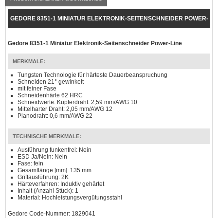
GEDORE 8351-1 MINIATUR ELEKTRONIK-SEITENSCHNEIDER POWER-
LINE
Gedore 8351-1 Miniatur Elektronik-Seitenschneider Power-Line
MERKMALE:
Tungsten Technologie für härteste Dauerbeanspruchung
Schneiden 21° gewinkelt
mit feiner Fase
Schneidenhärte 62 HRC
Schneidwerte: Kupferdraht: 2,59 mm/AWG 10
Mittelharter Draht: 2,05 mm/AWG 12
Pianodraht: 0,6 mm/AWG 22
TECHNISCHE MERKMALE:
Ausführung funkenfrei: Nein
ESD Ja/Nein: Nein
Fase: fein
Gesamtlänge [mm]: 135 mm
Griffausführung: 2K
Härteverfahren: Induktiv gehärtet
Inhalt (Anzahl Stück): 1
Material: Hochleistungsvergütungsstahl
Gedore Code-Nummer: 1829041