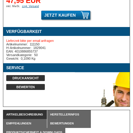
47,95 EUR
inkl. MwSt.
zzgl. Versand
JETZT KAUFEN
VERFÜGBARKEIT
Lieferzeit bitte per email anfragen
Artikelnummer:
111150
H-Artikelnummer:
1829041
EAN: 4010886855737
Versandkategorie:
50
Gewicht:
0,1090 Kg
SERVICE
DRUCKANSICHT
BEWERTEN
ARTIKELBESCHREIBUNG
HERSTELLERINFOS
EMPFEHLUNGEN
BEWERTUNGEN
PRODUKTSICHERHEIT & DOWNLOADS