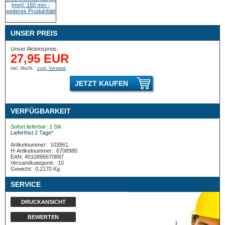
UNSER PREIS
Unser Aktionspreis:
27,95 EUR
inkl. MwSt.
zzgl. Versand
JETZT KAUFEN
VERFÜGBARKEIT
Sofort lieferbar: 1 Stk
Lieferfrist 2 Tage*
Artikelnummer:
103861
H-Artikelnummer:
6708980
EAN: 4010886670897
Versandkategorie:
10
Gewicht:
0,2170 Kg
SERVICE
DRUCKANSICHT
BEWERTEN