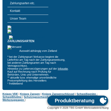
Zahlungsarten etc.
Kontakt
Unser Team
ZAHLUNGSARTEN
Auswahl abhängig vom Zielland
* bei der Zahlungsart Vorkasse beginnt die
Lieferfrist am Tag nach der Zahlungsanweisung,
bei anderen Zahlungsarten am Tag nach
Vertragsschluss.
Hinweise zu Lieferverzögerungen auf der
Infoseite
.
Kauf auf Rechnung nach Prüfung für
Behörden, Unis und Unternehmen.
** aktuelle bzw. ehemalige unverbindliche
Preisempfehlung des Herstellers
¹ freibleibend
Knipex VDE
|
Knipex Zangen
|
Knipex Zangenschlüssel
|
Schweißgeräte -
Schweißhelme
|
Schutzgasschweißgeräte
|
MIG MAG Schweißgeräte
|
Hazet
Werkzeugwagen
|
Copyright © 2026 TBS GmbH Werkstatteinrichtung