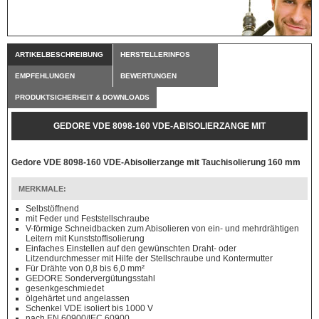
ARTIKELBESCHREIBUNG
HERSTELLERINFOS
EMPFEHLUNGEN
BEWERTUNGEN
PRODUKTSICHERHEIT & DOWNLOADS
GEDORE VDE 8098-160 VDE-ABISOLIERZANGE MIT
TAUCHISOLIERUNG 160 MM
Gedore VDE 8098-160 VDE-Abisolierzange mit Tauchisolierung 160 mm
MERKMALE:
Selbstöffnend
mit Feder und Feststellschraube
V-förmige Schneidbacken zum Abisolieren von ein- und mehrdrähtigen
Leitern mit Kunststoffisolierung
Einfaches Einstellen auf den gewünschten Draht- oder
Litzendurchmesser mit Hilfe der Stellschraube und Kontermutter
Für Drähte von 0,8 bis 6,0 mm²
GEDORE Sondervergütungsstahl
gesenkgeschmiedet
ölgehärtet und angelassen
Schenkel VDE isoliert bis 1000 V
nach EN 60900/IEC 60900