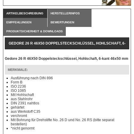
ARTIKELBESCHREIBUNG
HERSTELLERINFOS
EMPFEHLUNGEN
BEWERTUNGEN
PRODUKTSICHERHEIT & DOWNLOADS
GEDORE 26 R 46X50 DOPPELSTECKSCHLÜSSEL, HOHLSCHAFT, 6-
KANT 46X50 MM
Gedore 26 R 46X50 Doppelsteckschlüssel, Hohlschaft, 6-kant 46x50 mm
MERKMALE:
Ausführung nach DIN 896
Form B
ISO 2236
ISO 1085
Mit Hohlschaft
aus Stahlrohr
DIN 2391 nahtlos
gehärtet
aus Werkstoff C35
verchromt
Mit Bohrung für Drehstifte No. 26 D und No. 26 RS (bitte separat
bestellen)
*nicht genormt