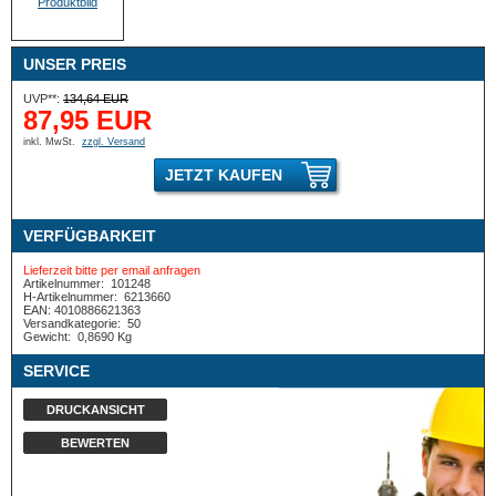
UNSER PREIS
UVP**:
134,64 EUR
87,95 EUR
inkl. MwSt.
zzgl. Versand
JETZT KAUFEN
VERFÜGBARKEIT
Lieferzeit bitte per email anfragen
Artikelnummer:
101248
H-Artikelnummer:
6213660
EAN: 4010886621363
Versandkategorie:
50
Gewicht:
0,8690 Kg
SERVICE
DRUCKANSICHT
BEWERTEN