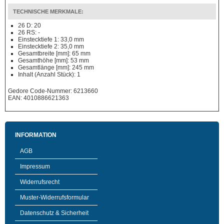
TECHNISCHE MERKMALE:
26 D: 20
26 RS: -
Einstecktiefe 1: 33,0 mm
Einstecktiefe 2: 35,0 mm
Gesamtbreite [mm]: 65 mm
Gesamthöhe [mm]: 53 mm
Gesamtlänge [mm]: 245 mm
Inhalt (Anzahl Stück): 1
Gedore Code-Nummer: 6213660
EAN: 4010886621363
INFORMATION
AGB
Impressum
Widerrufsrecht
Muster-Widerrufsformular
Datenschutz & Sicherheit