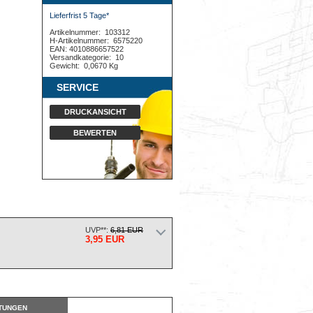
Lieferfrist 5 Tage*
Artikelnummer:
103312
H-Artikelnummer:
6575220
EAN: 4010886657522
Versandkategorie:
10
Gewicht:
0,0670 Kg
SERVICE
DRUCKANSICHT
BEWERTEN
UVP**:
6,81 EUR
3,95 EUR
TUNGEN