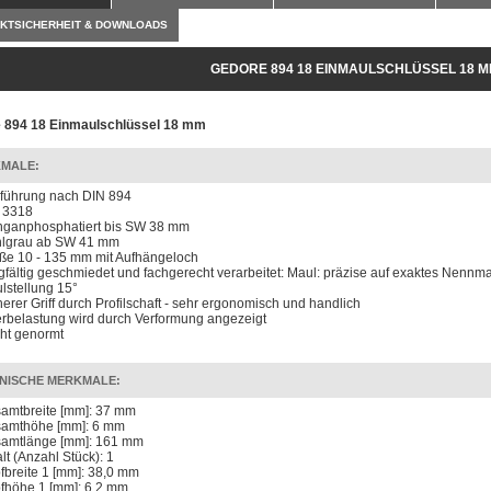
KTSICHERHEIT & DOWNLOADS
GEDORE 894 18 EINMAULSCHLÜSSEL 18 
 894 18 Einmaulschlüssel 18 mm
MALE:
führung nach DIN 894
 3318
ganphosphatiert bis SW 38 mm
hlgrau ab SW 41 mm
ße 10 - 135 mm mit Aufhängeloch
gfältig geschmiedet und fachgerecht verarbeitet: Maul: präzise auf exaktes Nennma
lstellung 15°
herer Griff durch Profilschaft - sehr ergonomisch und handlich
rbelastung wird durch Verformung angezeigt
cht genormt
NISCHE MERKMALE:
amtbreite [mm]: 37 mm
amthöhe [mm]: 6 mm
amtlänge [mm]: 161 mm
lt (Anzahl Stück): 1
fbreite 1 [mm]: 38,0 mm
fhöhe 1 [mm]: 6,2 mm