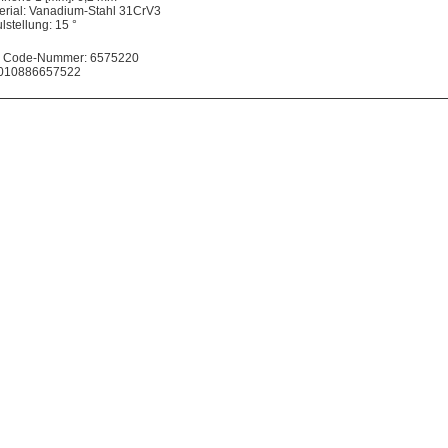
erial: Vanadium-Stahl 31CrV3
lstellung: 15 °
 Code-Nummer: 6575220
010886657522