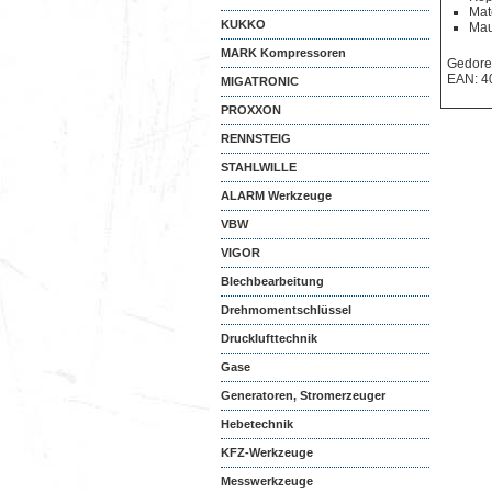
Mat
KUKKO
Mau
MARK Kompressoren
Gedore
EAN: 4
MIGATRONIC
PROXXON
RENNSTEIG
STAHLWILLE
ALARM Werkzeuge
VBW
VIGOR
Blechbearbeitung
Drehmomentschlüssel
Drucklufttechnik
Gase
Generatoren, Stromerzeuger
Hebetechnik
KFZ-Werkzeuge
Messwerkzeuge