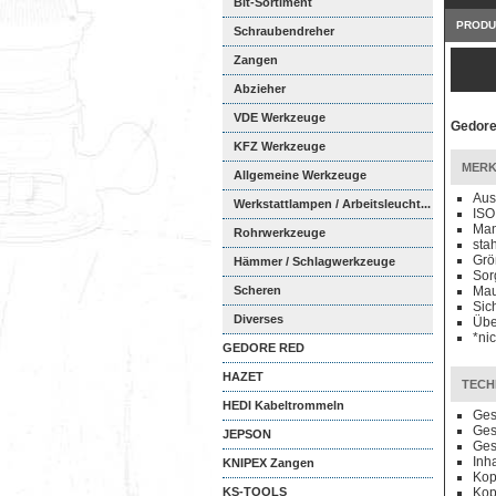
Bit-Sortiment
PRODU
Schraubendreher
Zangen
Abzieher
VDE Werkzeuge
Gedore
KFZ Werkzeuge
MERK
Allgemeine Werkzeuge
Aus
Werkstattlampen / Arbeitsleucht...
ISO
Man
Rohrwerkzeuge
sta
Grö
Hämmer / Schlagwerkzeuge
Sor
Scheren
Mau
Sic
Diverses
Übe
*ni
GEDORE RED
HAZET
TECH
HEDI Kabeltrommeln
Ges
Ges
JEPSON
Ges
Inha
KNIPEX Zangen
Kop
KS-TOOLS
Kop