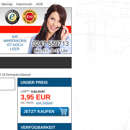
Sitemap
Impressum
AGB
IHR
WARENKORB
IST NOCH
LEER
 18 Einmaulschlüssel
UNSER PREIS
UVP**:
6,81 EUR
3,95 EUR
inkl. MwSt.
zzgl. Versand
JETZT KAUFEN
VERFÜGBARKEIT