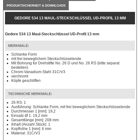
PRODUKTSICHERHEIT & DOWNLOADS
GEDORE 534 13 MAUL-STECKSCHLÜSSEL UD-PROFIL 13 MM
Gedore 534 13 Maul-Steckschlüssel UD-Profil 13 mm
MERKMALE:
Schlanke Form
mit frei beweglichem Steckschlüsselende
Mit Bohrung für Drehstifte No. 26 D und No. 26 RS (bitte separat
bestellen)
Chrom-Vanadium-Stahl 31CrV3
verchromt
Köpfe geschliffen
TECHNISCHE MERKMALE:
26 RS: 1
Ausführung: Schlanke Form, mit frei beweglichem Steckschlüsselende
Durchmesser 1 [mm]: 19,2
Einsatz-Ø 1: 19,2 mm
Gesamtlänge [mm]: 208 mm
Inhalt (Anzahl Stück): 1
Kopfhöhe 1 [mm]: 6 mm
Material: 31CrV3