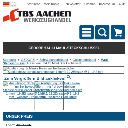
Startseite
Mein Konto
Newsletter
Sitemap
Impressum
AGB
GEDORE 534 13 MAUL-STECKSCHLÜSSEL
Startseite
GEDORE
Schraubenschlüssel
Gelenkschlüssel
Maul-
Steckschlüssel
Gedore 534 13 Maul-Steckschlüssel
Zum Vergrößern Bild anklicken!
UNSER PREIS
UVP**:
43,67 EUR