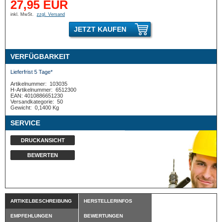
27,95 EUR
inkl. MwSt.
zzgl. Versand
JETZT KAUFEN
VERFÜGBARKEIT
Lieferfrist 5 Tage*
Artikelnummer:
103035
H-Artikelnummer:
6512300
EAN: 4010886651230
Versandkategorie:
50
Gewicht:
0,1400 Kg
SERVICE
DRUCKANSICHT
BEWERTEN
ARTIKELBESCHREIBUNG
HERSTELLERINFOS
EMPFEHLUNGEN
BEWERTUNGEN