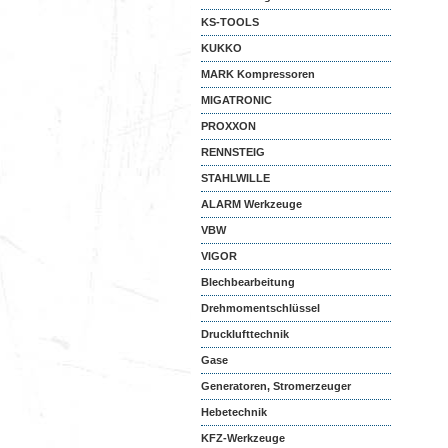
KS-TOOLS
KUKKO
MARK Kompressoren
MIGATRONIC
PROXXON
RENNSTEIG
STAHLWILLE
ALARM Werkzeuge
VBW
VIGOR
Blechbearbeitung
Drehmomentschlüssel
Drucklufttechnik
Gase
Generatoren, Stromerzeuger
Hebetechnik
KFZ-Werkzeuge