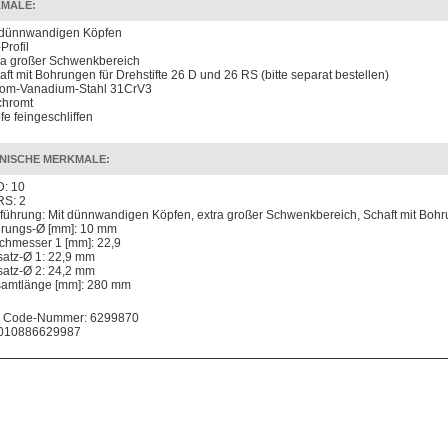
MALE:
 dünnwandigen Köpfen
Profil
ra großer Schwenkbereich
aft mit Bohrungen für Drehstifte 26 D und 26 RS (bitte separat bestellen)
om-Vanadium-Stahl 31CrV3
chromt
fe feingeschliffen
NISCHE MERKMALE:
D: 10
RS: 2
führung: Mit dünnwandigen Köpfen, extra großer Schwenkbereich, Schaft mit Bohru
rungs-Ø [mm]: 10 mm
chmesser 1 [mm]: 22,9
satz-Ø 1: 22,9 mm
satz-Ø 2: 24,2 mm
amtlänge [mm]: 280 mm
 Code-Nummer: 6299870
010886629987