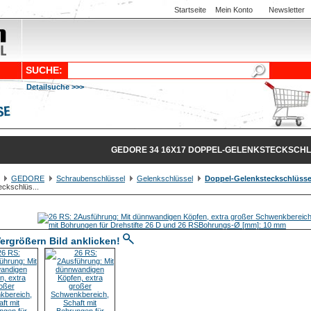
Startseite
Mein Konto
Newsletter
SUCHE:
Detailsuche >>>
GEDORE 34 16X17 DOPPEL-GELENKSTECKSCH
GEDORE
Schraubenschlüssel
Gelenkschlüssel
Doppel-Gelenksteckschlüsse
ckschlüs...
ergrößern Bild anklicken!