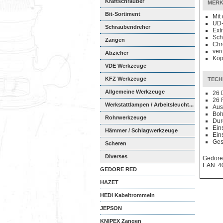
Kraftschrauber
MERK
Bit-Sortiment
Mit
UD-
Schraubendreher
Ext
Sch
Zangen
Chr
ver
Abzieher
Köp
VDE Werkzeuge
KFZ Werkzeuge
TECH
Allgemeine Werkzeuge
26 
26 
Werkstattlampen / Arbeitsleucht...
Aus
Boh
Rohrwerkzeuge
Dur
Ein
Hämmer / Schlagwerkzeuge
Ein
Ges
Scheren
Diverses
Gedore
EAN: 4
GEDORE RED
HAZET
HEDI Kabeltrommeln
JEPSON
KNIPEX Zangen