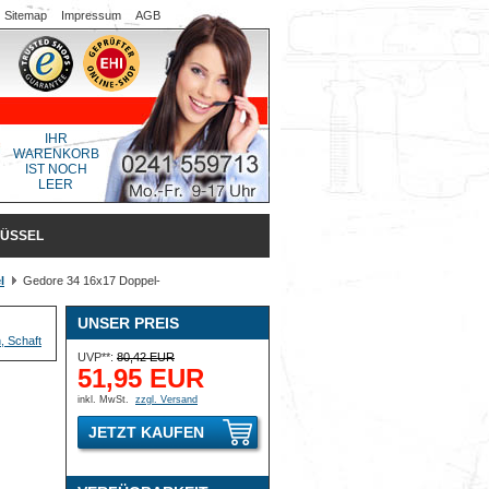
Sitemap
Impressum
AGB
IHR
WARENKORB
IST NOCH
LEER
LÜSSEL
l
Gedore 34 16x17 Doppel-
UNSER PREIS
UVP**:
80,42 EUR
51,95 EUR
inkl. MwSt.
zzgl. Versand
JETZT KAUFEN