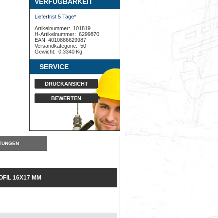
VERFÜGBARKEIT
Lieferfrist 5 Tage*
Artikelnummer:
101819
H-Artikelnummer:
6299870
EAN: 4010886629987
Versandkategorie:
50
Gewicht:
0,3340 Kg
SERVICE
DRUCKANSICHT
BEWERTEN
TUNGEN
FIL 16X17 MM