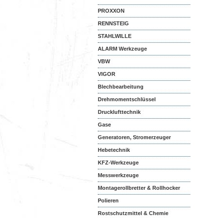
PROXXON
RENNSTEIG
STAHLWILLE
ALARM Werkzeuge
VBW
VIGOR
Blechbearbeitung
Drehmomentschlüssel
Drucklufttechnik
Gase
Generatoren, Stromerzeuger
Hebetechnik
KFZ-Werkzeuge
Messwerkzeuge
Montagerollbretter & Rollhocker
Polieren
Rostschutzmittel & Chemie