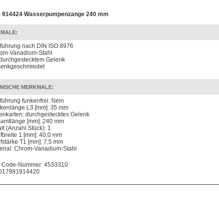
e 914424 Wasserpumpenzange 240 mm
MALE:
führung nach DIN ISO 8976
om-Vanadium-Stahl
 durchgestecktem Gelenk
enkgeschmiedet
NISCHE MERKMALE:
führung funkenfrei: Nein
kenlänge L3 [mm]: 35 mm
enkarten: durchgestecktes Gelenk
amtlänge [mm]: 240 mm
lt (Anzahl Stück): 1
fbreite 1 [mm]: 40,0 mm
fstärke T1 [mm]: 7,5 mm
erial: Chrom-Vanadium-Stahl
 Code-Nummer: 4533310
017981914420