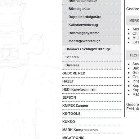
Universalzang...
Rohrabschneider
Bördelgeräte
Gedor
Doppelbördelgeräte
MERK
Kalibrierwerkzeug
Aus
Rohrbiegesysteme
Chr
Mit
Montagewerkzeuge
Ges
Hämmer / Schlagwerkzeuge
TECH
Scheren
Aus
Diverses
Bac
Gel
GEDORE RED
Ges
Inha
HAZET
Kop
HEDI Kabeltrommeln
Kop
Mat
JEPSON
Gedore
KNIPEX Zangen
EAN: 4
KS-TOOLS
KUKKO
MARK Kompressoren
MIGATRONIC