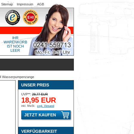
Sitemap
Impressum
AGB
IHR
WARENKORB
IST NOCH
LEER
4 Wasserpumpenzange
UNSER PREIS
UVP**:
29,77 EUR
18,95 EUR
inkl. MwSt.
zzgl. Versand
JETZT KAUFEN
VERFÜGBARKEIT