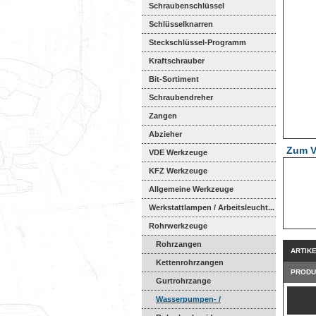
Schraubenschlüssel
Schlüsselknarren
Steckschlüssel-Programm
Kraftschrauber
Bit-Sortiment
Schraubendreher
Zangen
Abzieher
Zum V
VDE Werkzeuge
KFZ Werkzeuge
Allgemeine Werkzeuge
Werkstattlampen / Arbeitsleucht...
Rohrwerkzeuge
Rohrzangen
ARTIK
Kettenrohrzangen
PRODU
Gurtrohrzange
Wasserpumpen- /