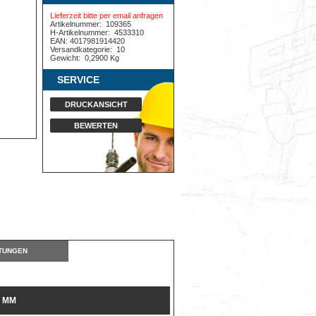
Lieferzeit bitte per email anfragen
Artikelnummer:
109365
H-Artikelnummer:
4533310
EAN: 4017981914420
Versandkategorie:
10
Gewicht:
0,2900 Kg
SERVICE
DRUCKANSICHT
BEWERTEN
TUNGEN
 MM