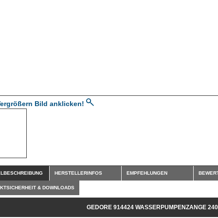
ergrößern Bild anklicken!
ELBESCHREIBUNG
HERSTELLERINFOS
EMPFEHLUNGEN
BEWER
KTSICHERHEIT & DOWNLOADS
GEDORE 914424 WASSERPUMPENZANGE 240