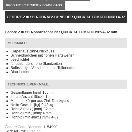
PRODUKTSICHERHEIT & DOWNLOADS
GEDORE 230311 ROHRABSCHNEIDER QUICK AUTOMATIC NIRO 4-32
MM
Gedore 230311 Rohrabschneider QUICK AUTOMATIC niro 4-32 mm
MERKMALE:
Körper aus Zink-Druckguss
Schneidrädchen mit hohen Härtewerten
beschichtet
für besonders hohe Standzeiten
Selbsttätiger Vorschub durch Tellerfedern
Blau lackiert
TECHNISCHE MERKMALE:
Gesamtlänge [mm]: 165 mm
Inhalt (Anzahl Stück): 1
Material: Körper aus Zink-Druckguss
Netto-Gewicht [kg]: 0,43 kg
Rohr-Ø (max.) [mm]: 32 mm
Rohr-Ø (min.) [mm]: 4 mm
Rohr-Ø (min./max.) [mm]: 4-32
Gedore Code-Nummer: 1154990
EAN: 4017981230056