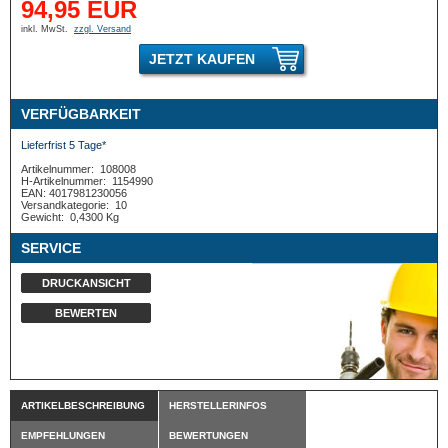
94,95 EUR
inkl. MwSt.
zzgl. Versand
JETZT KAUFEN
VERFÜGBARKEIT
Lieferfrist 5 Tage*
Artikelnummer:
108008
H-Artikelnummer:
1154990
EAN: 4017981230056
Versandkategorie:
10
Gewicht:
0,4300 Kg
SERVICE
DRUCKANSICHT
BEWERTEN
ARTIKELBESCHREIBUNG
HERSTELLERINFOS
EMPFEHLUNGEN
BEWERTUNGEN