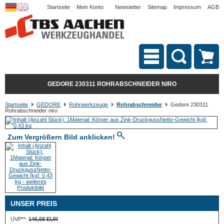
Startseite
Mein Konto
Newsletter
Sitemap
Impressum
AGB
GEDORE 230311 ROHRABSCHNEIDER NIRO
Startseite
GEDORE
Rohrwerkzeuge
Rohrabschneider
Gedore 230311
Rohrabschneider niro
Zum Vergrößern Bild anklicken!
UNSER PREIS
UVP**:
146,68 EUR