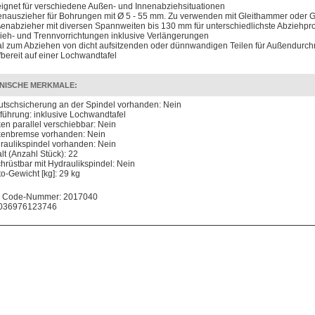
ignet für verschiedene Außen- und Innenabziehsituationen
enauszieher für Bohrungen mit Ø 5 - 55 mm. Zu verwenden mit Gleithammer oder 
enabzieher mit diversen Spannweiten bis 130 mm für unterschiedlichste Abziehpr
ieh- und Trennvorrichtungen inklusive Verlängerungen
al zum Abziehen von dicht aufsitzenden oder dünnwandigen Teilen für Außendurc
ffbereit auf einer Lochwandtafel
NISCHE MERKMALE:
utschsicherung an der Spindel vorhanden: Nein
führung: inklusive Lochwandtafel
en parallel verschiebbar: Nein
enbremse vorhanden: Nein
raulikspindel vorhanden: Nein
alt (Anzahl Stück): 22
hrüstbar mit Hydraulikspindel: Nein
to-Gewicht [kg]: 29 kg
 Code-Nummer: 2017040
036976123746