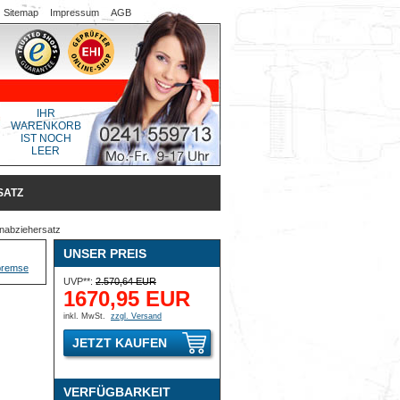
Sitemap
Impressum
AGB
IHR
WARENKORB
IST NOCH
LEER
ATZ
nabziehersatz
UNSER PREIS
UVP**:
2.570,64 EUR
1670,95 EUR
inkl. MwSt.
zzgl. Versand
JETZT KAUFEN
VERFÜGBARKEIT