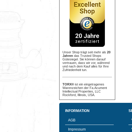
Unser Shop trägt seit mehr als
20
Jahren
das Trusted Shops
Gütesiegel. Sie können darauf
vertrauen, dass wir vor, während
und nach dem Kauf alles für Ihre
Zufriedenheit tun.
TORX®
ist ein eingetragenes
Warenzeichen der Fa.Acument
Intellectual Properties, LLC
Rockford, Illinois, USA.
INFORMATION
S
AGB
Impressum