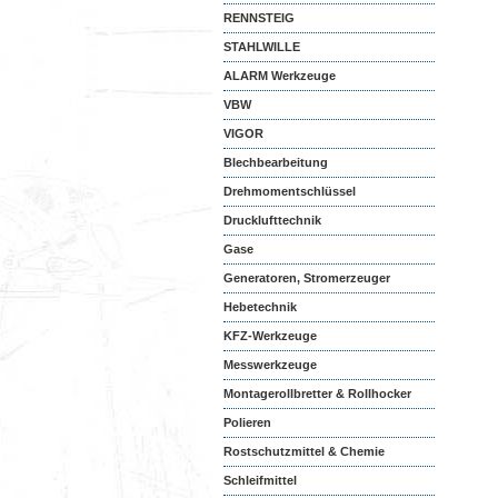
RENNSTEIG
STAHLWILLE
ALARM Werkzeuge
VBW
VIGOR
Blechbearbeitung
Drehmomentschlüssel
Drucklufttechnik
Gase
Generatoren, Stromerzeuger
Hebetechnik
KFZ-Werkzeuge
Messwerkzeuge
Montagerollbretter & Rollhocker
Polieren
Rostschutzmittel & Chemie
Schleifmittel