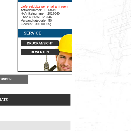
Lieferzeit bitte per email anfragen
Artikelnummer:
1813449
H-Artikelnummer:
2017040
EAN: 4036976123746
Versandkategorie:
50
Gewicht:
30,6000 Kg
SERVICE
DRUCKANSICHT
BEWERTEN
TUNGEN
ATZ