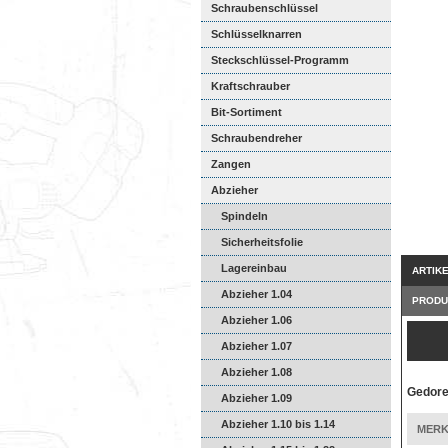
Schraubenschlüssel
Schlüsselknarren
Steckschlüssel-Programm
Kraftschrauber
Bit-Sortiment
Schraubendreher
Zangen
Abzieher
Spindeln
Sicherheitsfolie
Lagereinbau
ARTIK
Abzieher 1.04
PRODU
Abzieher 1.06
Abzieher 1.07
Abzieher 1.08
Gedore
Abzieher 1.09
Abzieher 1.10 bis 1.14
MERK