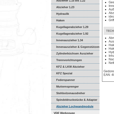
Abzieher 1.15 bis 1.22
Gee
Inn
Abzieher 1.23
Auß
Abz
Hydraulik
ide
Gri
Haken
Kugellagerabzieher 1.29
TECH
Kugellagerabzieher 1.92
Abr
Innenauszieher 1.34
Aus
Hak
Innenauszieher & Gegenstützen
Hak
Hyd
Zylinderbüchsen Auszieher
Inh
Nac
Trennvorichtungen
Net
KFZ & LKW Abzieher
Gedore
KFZ Spezial
EAN: 4
Federspanner
Mutternsprenger
Stehbolzenausdreher
Spindeldruckstücke & Adapter
Abzieher Lochwandmodule
VDE Werkzeuge