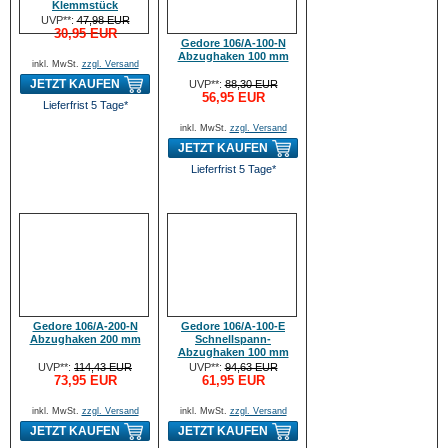
Klemmstück
UVP**:
47,98 EUR
30,95 EUR
Gedore 106/A-100-N
Abzughaken 100 mm
inkl. MwSt.
zzgl. Versand
JETZT KAUFEN
UVP**:
88,30 EUR
56,95 EUR
Lieferfrist 5 Tage*
inkl. MwSt.
zzgl. Versand
JETZT KAUFEN
Lieferfrist 5 Tage*
Gedore 106/A-200-N
Gedore 106/A-100-E
Abzughaken 200 mm
Schnellspann-
Abzughaken 100 mm
UVP**:
114,43 EUR
UVP**:
94,63 EUR
73,95 EUR
61,95 EUR
inkl. MwSt.
zzgl. Versand
inkl. MwSt.
zzgl. Versand
JETZT KAUFEN
JETZT KAUFEN