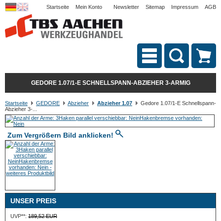
Startseite
Mein Konto
Newsletter
Sitemap
Impressum
AGB
GEDORE 1.07/1-E SCHNELLSPANN-ABZIEHER 3-ARMIG
Startseite
GEDORE
Abzieher
Abzieher 1.07
Gedore 1.07/1-E Schnellspann-
Abzieher 3-...
Zum Vergrößern Bild anklicken!
UNSER PREIS
UVP**:
189,52 EUR