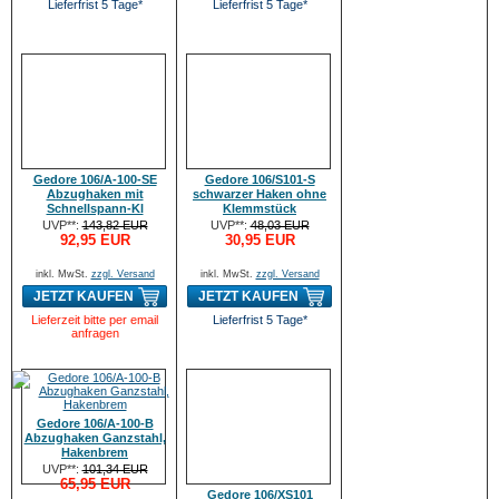
Lieferfrist 5 Tage*
Lieferfrist 5 Tage*
Gedore 106/A-100-SE
Gedore 106/S101-S
Abzughaken mit
schwarzer Haken ohne
Schnellspann-Kl
Klemmstück
UVP**:
143,82 EUR
UVP**:
48,03 EUR
92,95 EUR
30,95 EUR
inkl. MwSt.
zzgl. Versand
inkl. MwSt.
zzgl. Versand
JETZT KAUFEN
JETZT KAUFEN
Lieferzeit bitte per email
Lieferfrist 5 Tage*
anfragen
Gedore 106/A-100-B
Abzughaken Ganzstahl,
Hakenbrem
UVP**:
101,34 EUR
65,95 EUR
Gedore 106/XS101