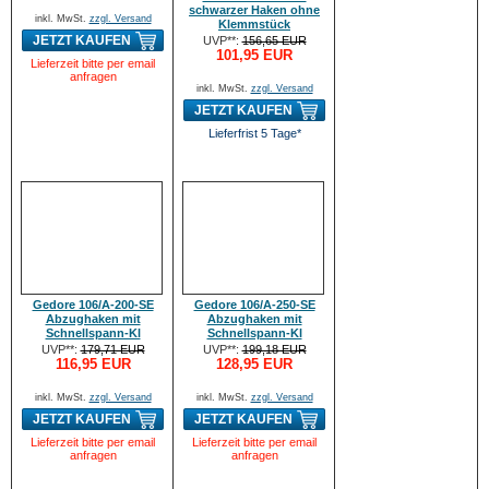
schwarzer Haken ohne
inkl. MwSt.
zzgl. Versand
Klemmstück
JETZT KAUFEN
UVP**:
156,65 EUR
101,95 EUR
Lieferzeit bitte per email
anfragen
inkl. MwSt.
zzgl. Versand
JETZT KAUFEN
Lieferfrist 5 Tage*
Gedore 106/A-200-SE
Gedore 106/A-250-SE
Abzughaken mit
Abzughaken mit
Schnellspann-Kl
Schnellspann-Kl
UVP**:
179,71 EUR
UVP**:
199,18 EUR
116,95 EUR
128,95 EUR
inkl. MwSt.
zzgl. Versand
inkl. MwSt.
zzgl. Versand
JETZT KAUFEN
JETZT KAUFEN
Lieferzeit bitte per email
Lieferzeit bitte per email
anfragen
anfragen