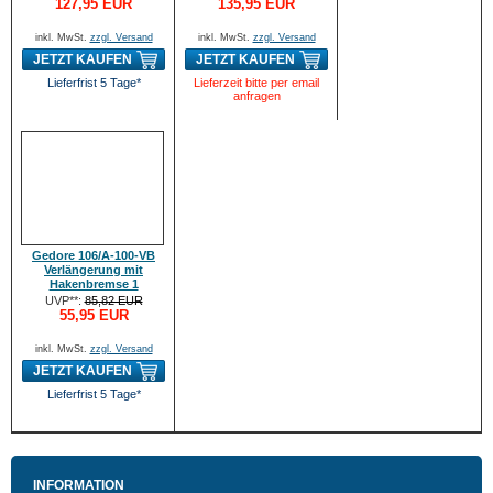
127,95 EUR
135,95 EUR
inkl. MwSt.
zzgl. Versand
inkl. MwSt.
zzgl. Versand
JETZT KAUFEN
JETZT KAUFEN
Lieferfrist 5 Tage*
Lieferzeit bitte per email
anfragen
Gedore 106/A-100-VB
Verlängerung mit
Hakenbremse 1
UVP**:
85,82 EUR
55,95 EUR
inkl. MwSt.
zzgl. Versand
JETZT KAUFEN
Lieferfrist 5 Tage*
INFORMATION