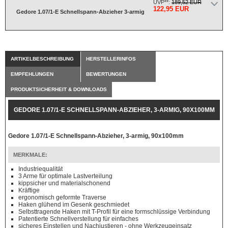
UVP**:
189,52 EUR
122,95 EUR
Gedore 1.07/1-E Schnellspann-Abzieher 3-armig
ARTIKELBESCHREIBUNG
HERSTELLERINFOS
EMPFEHLUNGEN
BEWERTUNGEN
PRODUKTSICHERHEIT & DOWNLOADS
GEDORE 1.07/1-E SCHNELLSPANN-ABZIEHER, 3-ARMIG, 90X100MM
Gedore 1.07/1-E Schnellspann-Abzieher, 3-armig, 90x100mm
MERKMALE:
Industriequalität
3 Arme für optimale Lastverteilung
kippsicher und materialschonend
Kräftige
ergonomisch geformte Traverse
Haken glühend im Gesenk geschmiedet
Selbsttragende Haken mit T-Profil für eine formschlüssige Verbindung
Patentierte Schnellverstellung für einfaches
sicheres Einstellen und Nachjustieren - ohne Werkzeugeinsatz