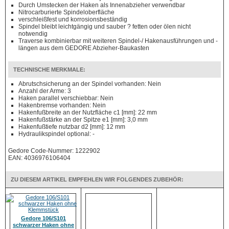
Durch Umstecken der Haken als Innenabzieher verwendbar
Nitrocarburierte Spindeloberfläche
verschleißfest und korrosionsbeständig
Spindel bleibt leichtgängig und sauber ? fetten oder ölen nicht
notwendig
Traverse kombinierbar mit weiteren Spindel-/ Hakenausführungen und -
längen aus dem GEDORE Abzieher-Baukasten
TECHNISCHE MERKMALE:
Abrutschsicherung an der Spindel vorhanden: Nein
Anzahl der Arme: 3
Haken parallel verschiebbar: Nein
Hakenbremse vorhanden: Nein
Hakenfußbreite an der Nutzfläche c1 [mm]: 22 mm
Hakenfußstärke an der Spitze e1 [mm]: 3,0 mm
Hakenfußtiefe nutzbar d2 [mm]: 12 mm
Hydraulikspindel optional: -
Gedore Code-Nummer: 1222902
EAN: 4036976106404
ZU DIESEM ARTIKEL EMPFEHLEN WIR FOLGENDES ZUBEHÖR:
Gedore 106/S101
schwarzer Haken ohne