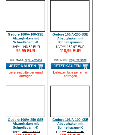
Gedore 106/A-100-SSE
Gedore 106/A-200-SSE
Abzughaken mit
Abzughaken mit
Schnellspann-K
Schnellspann-K
UVP**:
143,82 EUR
UVP**:
182,97 EUR
92,95 EUR
118,95 EUR
inkl. MwSt.
zzgl. Versand
inkl. MwSt.
zzgl. Versand
JETZT KAUFEN
JETZT KAUFEN
Lieferzeit bitte per email
Lieferzeit bitte per email
anfragen
anfragen
Gedore 106/A-250-SSE
Gedore 106/A-100-XSE
Abzughaken mit
Abzughaken mit
Schnellspann-K
Schnellspann-K
UVP**:
196,23 EUR
UVP**:
209,11 EUR