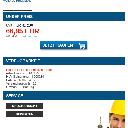
UNSER PREIS
UVP**:
103,51 EUR
66,95 EUR
inkl. MwSt.
zzgl. Versand
JETZT KAUFEN
VERFÜGBARKEIT
Lieferzeit bitte per email anfragen
Artikelnummer:
107175
H-Artikelnummer:
8000230
EAN: 4036976104165
Versandkategorie:
10
Gewicht:
1,1000 Kg
SERVICE
DRUCKANSICHT
BEWERTEN