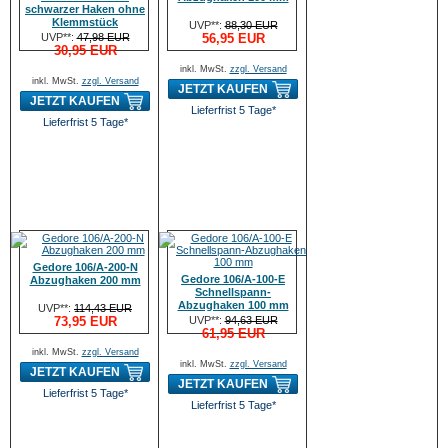
schwarzer Haken ohne
Klemmstück
UVP**:
88,30 EUR
UVP**:
47,98 EUR
56,95 EUR
30,95 EUR
inkl. MwSt.
zzgl. Versand
inkl. MwSt.
zzgl. Versand
JETZT KAUFEN
JETZT KAUFEN
Lieferfrist 5 Tage*
Lieferfrist 5 Tage*
Gedore 106/A-200-N
Gedore 106/A-100-E
Abzughaken 200 mm
Schnellspann-
Abzughaken 100 mm
UVP**:
114,43 EUR
73,95 EUR
UVP**:
94,63 EUR
61,95 EUR
inkl. MwSt.
zzgl. Versand
inkl. MwSt.
zzgl. Versand
JETZT KAUFEN
JETZT KAUFEN
Lieferfrist 5 Tage*
Lieferfrist 5 Tage*