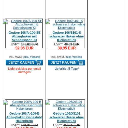
Gedore 106/A-100-SE
Gedore 106/S101-S
Abzughaken mit
schwarzer Haken ohne
Schnellspann-Kl
Klemmstück
UVP**:
143,82 EUR
UVP**:
48,03 EUR
92,95 EUR
30,95 EUR
inkl. MwSt.
zzgl. Versand
inkl. MwSt.
zzgl. Versand
JETZT KAUFEN
JETZT KAUFEN
Lieferzeit bitte per email
Lieferfrist 5 Tage*
anfragen
Gedore 106/A-100-B
Gedore 106/XS101
Abzughaken Ganzstahl,
schwarzer Haken ohne
Hakenbrem
Klemmstück
UVP**:
101,34 EUR
UVP**:
156,65 EUR