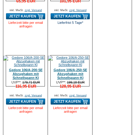
65,95 EUR
101,95 EUR
inkl. MwSt.
zzgl. Versand
inkl. MwSt.
zzgl. Versand
JETZT KAUFEN
JETZT KAUFEN
Lieferzeit bitte per email
Lieferfrist 5 Tage*
anfragen
Gedore 106/A-200-SE
Gedore 106/A-250-SE
Abzughaken mit
Abzughaken mit
Schnellspann-Kl
Schnellspann-Kl
UVP**:
179,71 EUR
UVP**:
199,18 EUR
116,95 EUR
128,95 EUR
inkl. MwSt.
zzgl. Versand
inkl. MwSt.
zzgl. Versand
JETZT KAUFEN
JETZT KAUFEN
Lieferzeit bitte per email
Lieferzeit bitte per email
anfragen
anfragen