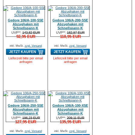
Gedore 106/A-100-SSE
Gedore 106/A-200-SSE
Abzughaken mit
Abzughaken mit
Schnellspann-K
Schnellspann-K
UVP**:
143,82 EUR
UVP**:
182,97 EUR
92,95 EUR
118,95 EUR
inkl. MwSt.
zzgl. Versand
inkl. MwSt.
zzgl. Versand
JETZT KAUFEN
JETZT KAUFEN
Lieferzeit bitte per email
Lieferzeit bitte per email
anfragen
anfragen
Gedore 106/A-250-SSE
Gedore 106/A-100-XSE
Abzughaken mit
Abzughaken mit
Schnellspann-K
Schnellspann-K
UVP**:
196,23 EUR
UVP**:
209,11 EUR
127,95 EUR
135,95 EUR
inkl. MwSt.
zzgl. Versand
inkl. MwSt.
zzgl. Versand