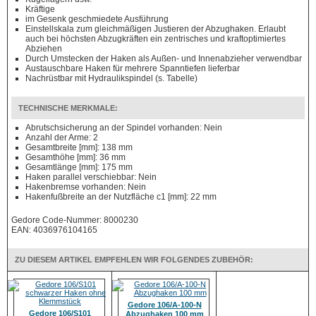
Kräftige
im Gesenk geschmiedete Ausführung
Einstellskala zum gleichmäßigen Justieren der Abzughaken. Erlaubt
auch bei höchsten Abzugkräften ein zentrisches und kraftoptimiertes
Abziehen
Durch Umstecken der Haken als Außen- und Innenabzieher verwendbar
Austauschbare Haken für mehrere Spanntiefen lieferbar
Nachrüstbar mit Hydraulikspindel (s. Tabelle)
TECHNISCHE MERKMALE:
Abrutschsicherung an der Spindel vorhanden: Nein
Anzahl der Arme: 2
Gesamtbreite [mm]: 138 mm
Gesamthöhe [mm]: 36 mm
Gesamtlänge [mm]: 175 mm
Haken parallel verschiebbar: Nein
Hakenbremse vorhanden: Nein
Hakenfußbreite an der Nutzfläche c1 [mm]: 22 mm
Gedore Code-Nummer: 8000230
EAN: 4036976104165
ZU DIESEM ARTIKEL EMPFEHLEN WIR FOLGENDES ZUBEHÖR:
Gedore 106/A-100-N
Gedore 106/S101
Abzughaken 100 mm