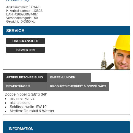
Lieferfrist 2 Tage*
Artikelnummer:
003470
H-Artikelnummer:
13392.
EAN: 4260208074487
Versandkategorie:
50
Gewicht:
0,0550 Kg
SERVICE
DRUCKANSICHT
BEWERTEN
ARTIKELBESCHREIBUNG
EMPFEHLUNGEN
BEWERTUNGEN
PRODUKTSICHERHEIT & DOWNLOADS
Doppelnippel G 3/8" x 3/8"
mit Innenkonus
nicht rostend
Schlüsselweite: SW 19
Medien: Druckluft & Wasser
INFORMATION