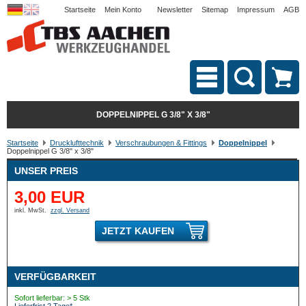
Startseite
Mein Konto
Newsletter
Sitemap
Impressum
AGB
DOPPELNIPPEL G 3/8" X 3/8"
Startseite
Drucklufttechnik
Verschraubungen & Fittings
Doppelnippel
Doppelnippel G 3/8" x 3/8"
UNSER PREIS
3,00 EUR
inkl. MwSt.
zzgl. Versand
JETZT KAUFEN
VERFÜGBARKEIT
Sofort lieferbar: > 5 Stk