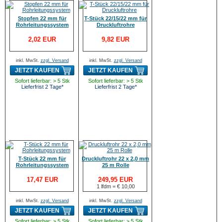
Stopfen 22 mm für
T-Stück 22/15/22 mm für
Rohrleitungssystem
Druckluftrohre
2,02 EUR
9,82 EUR
inkl. MwSt.
zzgl. Versand
inkl. MwSt.
zzgl. Versand
JETZT KAUFEN
JETZT KAUFEN
Sofort lieferbar: > 5 Stk
Sofort lieferbar: > 5 Stk
Lieferfrist 2 Tage*
Lieferfrist 2 Tage*
T-Stück 22 mm für
Druckluftrohr 22 x 2,0 mm
Rohrleitungssystem
25 m Rolle
17,47 EUR
249,95 EUR
1 lfdm = € 10,00
inkl. MwSt.
zzgl. Versand
inkl. MwSt.
zzgl. Versand
JETZT KAUFEN
JETZT KAUFEN
Sofort lieferbar: > 5 Stk
Sofort lieferbar: > 5 Stk