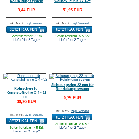
Rohrleitungssystem
Wallbox 1" mit 3 x 1/2"
3,44 EUR
51,95 EUR
inkl. MwSt.
zzgl. Versand
inkl. MwSt.
zzgl. Versand
JETZT KAUFEN
JETZT KAUFEN
Sofort lieferbar: 3 Stk
Sofort lieferbar: > 5 Stk
Lieferfrist 2 Tage*
Lieferfrist 2 Tage*
Sicherungsring 22 mm für
Rohrschere für
Rohrleitungssystem
Kunststoffrohre Ø 4 - 32
mm
0,75 EUR
39,95 EUR
inkl. MwSt.
zzgl. Versand
inkl. MwSt.
zzgl. Versand
JETZT KAUFEN
JETZT KAUFEN
Sofort lieferbar: > 5 Stk
Sofort lieferbar: > 5 Stk
Lieferfrist 2 Tage*
Lieferfrist 2 Tage*