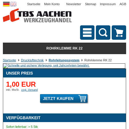
Startseite
Mein Konto
Newsletter
Sitemap
Impressum
AGB
ROHRKLEMME RK 22
Startseite
Drucklufttechnik
Rohrleitungssystem
Rohrklemme RK 22
UNSER PREIS
1,00 EUR
inkl. MwSt.
zzgl. Versand
JETZT KAUFEN
VERFÜGBARKEIT
Sofort lieferbar: > 5 Stk