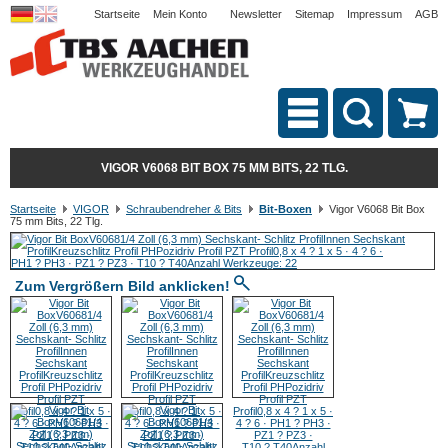
Startseite
Mein Konto
Newsletter
Sitemap
Impressum
AGB
VIGOR V6068 BIT BOX 75 MM BITS, 22 TLG.
Startseite
VIGOR
Schraubendreher & Bits
Bit-Boxen
Vigor V6068 Bit Box
75 mm Bits, 22 Tlg.
Zum Vergrößern Bild anklicken!