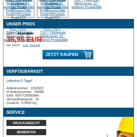
UNSER PREIS
UVP**:
51,17 EUR
35,95 EUR
inkl. MwSt.
zzgl. Versand
JETZT KAUFEN
VERFÜGBARKEIT
Lieferfrist 5 Tage*
Artikelnummer:
1932503
H-Artikelnummer:
V6068
EAN: 4047728060684
Versandkategorie:
10
Gewicht:
0,4930 Kg
SERVICE
DRUCKANSICHT
BEWERTEN