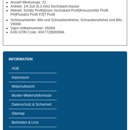
Anzahl Werkzeuge: 22
Antrieb: 1/4 Zoll (6,3 mm) Sechskant massiv
Abtrieb: Schlitz Profil|Innen Sechskant Profil|Kreuzschlitz Profil
PH|Pozidriv Profil PZ|T Profil
Schlüsselwörter: Bits und Schraubendreher, Schraubendreher und Bits,
V6068
Vigor-Artikelnummer: V6068
EAN GTIN Code: 4047728060684
INFORMATION
AGB
Impressum
Widerrufsrecht
Muster-Widerrufsformular
Datenschutz & Sicherheit
Sitemap
Behörden & Unis