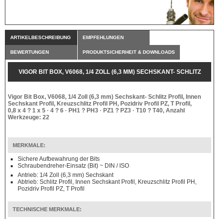
ARTIKELBESCHREIBUNG
EMPFEHLUNGEN
BEWERTUNGEN
PRODUKTSICHERHEIT & DOWNLOADS
VIGOR BIT BOX, V6068, 1/4 ZOLL (6,3 MM) SECHSKANT- SCHLITZ
PROFIL, INNEN SECHSKANT PROFIL, KREUZSCHLITZ PROFIL PH,
Vigor Bit Box, V6068, 1/4 Zoll (6,3 mm) Sechskant- Schlitz Profil, Innen
Sechskant Profil, Kreuzschlitz Profil PH, Pozidriv Profil PZ, T Profil,
0,8 x 4 ? 1 x 5 · 4 ? 6 · PH1 ? PH3 · PZ1 ? PZ3 · T10 ? T40, Anzahl
POZIDRIV PROFIL PZ, T PROFIL, 0,8 X 4 ? 1 X 5 · 4 ? 6 · PH1 ? PH3 ·
Werkzeuge: 22
PZ1 ? PZ3 · T10 ? T40, ANZAHL WERKZEUGE: 22
MERKMALE:
Sichere Aufbewahrung der Bits
Schraubendreher-Einsatz (Bit) ~ DIN / ISO
Antrieb: 1/4 Zoll (6,3 mm) Sechskant
Abtrieb: Schlitz Profil, Innen Sechskant Profil, Kreuzschlitz Profil PH,
Pozidriv Profil PZ, T Profil
TECHNISCHE MERKMALE: