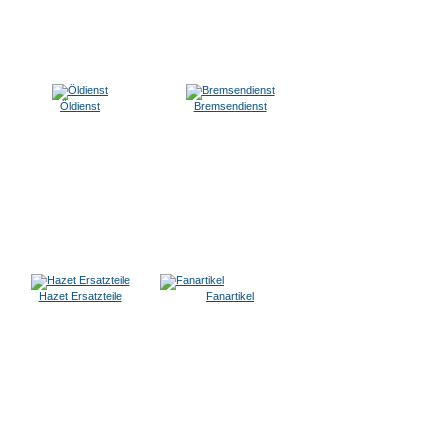
Öldienst
Bremsendienst
Hazet Ersatzteile
Fanartikel