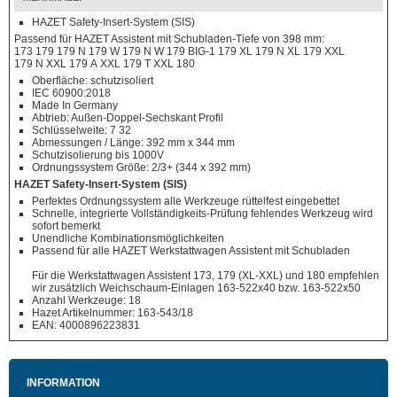
HAZET Safety-Insert-System (SIS)
Passend für HAZET Assistent mit Schubladen-Tiefe von 398 mm:
173 179 179 N 179 W 179 N W 179 BIG-1 179 XL 179 N XL 179 XXL
179 N XXL 179 A XXL 179 T XXL 180
Oberfläche: schutzisoliert
IEC 60900:2018
Made In Germany
Abtrieb: Außen-Doppel-Sechskant Profil
Schlüsselweite: 7 32
Abmessungen / Länge: 392 mm x 344 mm
Schutzisolierung bis 1000V
Ordnungssystem Größe: 2/3+ (344 x 392 mm)
HAZET Safety-Insert-System (SIS)
Perfektes Ordnungssystem alle Werkzeuge rüttelfest eingebettet
Schnelle, integrierte Vollständigkeits-Prüfung fehlendes Werkzeug wird
sofort bemerkt
Unendliche Kombinationsmöglichkeiten
Passend für alle HAZET Werkstattwagen Assistent mit Schubladen
Für die Werkstattwagen Assistent 173, 179 (XL-XXL) und 180 empfehlen
wir zusätzlich Weichschaum-Einlagen 163-522x40 bzw. 163-522x50
Anzahl Werkzeuge: 18
Hazet Artikelnummer: 163-543/18
EAN: 4000896223831
INFORMATION