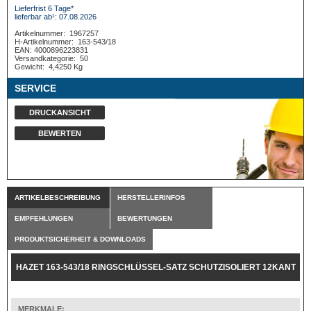
Lieferfrist 6 Tage*
lieferbar ab¹: 07.08.2026
Artikelnummer:
1967257
H-Artikelnummer:
163-543/18
EAN: 4000896223831
Versandkategorie:
50
Gewicht:
4,4250 Kg
SERVICE
DRUCKANSICHT
BEWERTEN
ARTIKELBESCHREIBUNG
HERSTELLERINFOS
EMPFEHLUNGEN
BEWERTUNGEN
PRODUKTSICHERHEIT & DOWNLOADS
HAZET 163-543/18 RINGSCHLÜSSEL-SATZ SCHUTZISOLIERT 12KANT
7-32MM 18-TEILIG
MERKMALE: