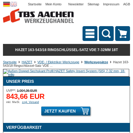
Startseite
Mein Konto
Newsletter
Sitemap
Impressum
AGB
HAZET 163-543/18 RINGSCHLÜSSEL-SATZ VDE 7-32MM 18T
Startseite
HAZET
VDE- / Elektriker-Werkzeuge
Werkzeugsätze
Hazet 163-
543/18 Ringschlüssel-Satz VDE ...
UNSER PREIS
UVP**:
1.004,36 EUR
843,66 EUR
inkl. MwSt.
zzgl. Versand
JETZT KAUFEN
VERFÜGBARKEIT