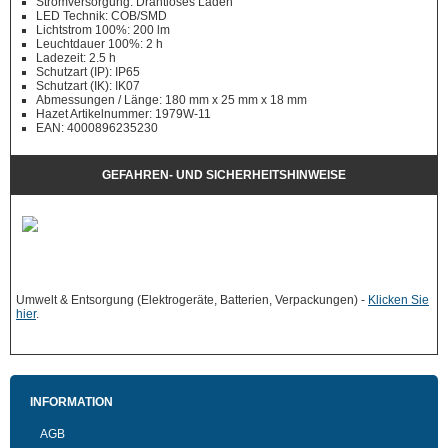
Stromversorgung: Drahtloses Laden
LED Technik: COB/SMD
Lichtstrom 100%: 200 lm
Leuchtdauer 100%: 2 h
Ladezeit: 2.5 h
Schutzart (IP): IP65
Schutzart (IK): IK07
Abmessungen / Länge: 180 mm x 25 mm x 18 mm
Hazet Artikelnummer: 1979W-11
EAN: 4000896235230
GEFAHREN- UND SICHERHEITSHINWEISE
Umwelt & Entsorgung (Elektrogeräte, Batterien, Verpackungen) -
Klicken Sie
hier
.
INFORMATION
AGB