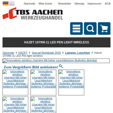
Startseite
Mein Konto
Newsletter
Sitemap
Impressum
AGB
HAZET 1979W-11 LED PEN LIGHT WIRELESS
Startseite
HAZET
Special Worldwide 2026
Lampen, Leuchten
Hazet
1979W-11 LED Pen light wireless
Zum Vergrößern Bild anklicken!