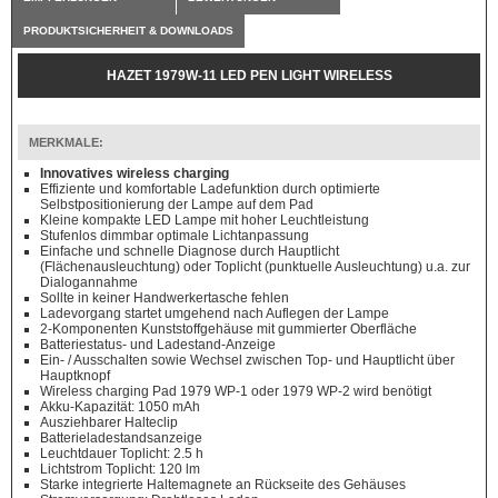
PRODUKTSICHERHEIT & DOWNLOADS
HAZET 1979W-11 LED PEN LIGHT WIRELESS
MERKMALE:
Innovatives wireless charging
Effiziente und komfortable Ladefunktion durch optimierte
Selbstpositionierung der Lampe auf dem Pad
Kleine kompakte LED Lampe mit hoher Leuchtleistung
Stufenlos dimmbar optimale Lichtanpassung
Einfache und schnelle Diagnose durch Hauptlicht
(Flächenausleuchtung) oder Toplicht (punktuelle Ausleuchtung) u.a. zur
Dialogannahme
Sollte in keiner Handwerkertasche fehlen
Ladevorgang startet umgehend nach Auflegen der Lampe
2-Komponenten Kunststoffgehäuse mit gummierter Oberfläche
Batteriestatus- und Ladestand-Anzeige
Ein- / Ausschalten sowie Wechsel zwischen Top- und Hauptlicht über
Hauptknopf
Wireless charging Pad 1979 WP-1 oder 1979 WP-2 wird benötigt
Akku-Kapazität: 1050 mAh
Ausziehbarer Halteclip
Batterieladestandsanzeige
Leuchtdauer Toplicht: 2.5 h
Lichtstrom Toplicht: 120 lm
Starke integrierte Haltemagnete an Rückseite des Gehäuses