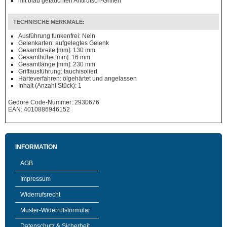
mit blau getauchten Antirutsch-Griffen
TECHNISCHE MERKMALE:
Ausführung funkenfrei: Nein
Gelenkarten: aufgelegtes Gelenk
Gesamtbreite [mm]: 130 mm
Gesamthöhe [mm]: 16 mm
Gesamtlänge [mm]: 230 mm
Griffausführung: tauchisoliert
Härteverfahren: ölgehärtet und angelassen
Inhalt (Anzahl Stück): 1
Gedore Code-Nummer: 2930676
EAN: 4010886946152
INFORMATION
AGB
Impressum
Widerrufsrecht
Muster-Widerrufsformular
Datenschutz & Sicherheit