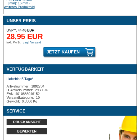
UNSER PREIS
UVP**:
44,48 EUR
28,95 EUR
inkl. MwSt.
zzgl. Versand
JETZT KAUFEN
VERFÜGBARKEIT
Lieferfrist 5 Tage*
Artikelnummer:
1892784
H-Artikelnummer:
2930676
EAN: 4010886946152
Versandkategorie:
10
Gewicht:
0,3380 Kg
SERVICE
DRUCKANSICHT
BEWERTEN