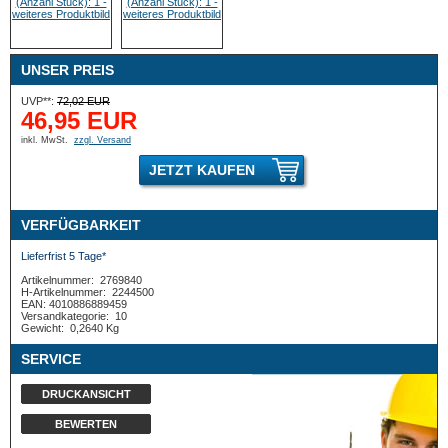
UNSER PREIS
UVP**:
72,02 EUR
46,95 EUR
inkl. MwSt.
zzgl. Versand
JETZT KAUFEN
VERFÜGBARKEIT
Lieferfrist 5 Tage*
Artikelnummer:
2769840
H-Artikelnummer:
2244500
EAN: 4010886889459
Versandkategorie:
10
Gewicht:
0,2640 Kg
SERVICE
DRUCKANSICHT
BEWERTEN