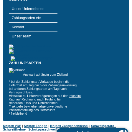
Unser Unternehmen
Zahlungsarten etc.
Kontakt
Unser Team
ZAHLUNGSARTEN
Auswahl abhängig vom Zielland
* bei der Zahlungsart Vorkasse beginnt die
Lieferfrist am Tag nach der Zahlungsanweisung,
bei anderen Zahlungsarten am Tag nach
Vertragsschluss.
Hinweise zu Lieferverzögerungen auf der
Infoseite
.
Kauf auf Rechnung nach Prüfung für
Behörden, Unis und Unternehmen.
** aktuelle bzw. ehemalige unverbindliche
Preisempfehlung des Herstellers
¹ freibleibend
Knipex VDE
|
Knipex Zangen
|
Knipex Zangenschlüssel
|
Schweißgeräte -
Schweißhelme
|
Schutzgasschweißgeräte
|
MIG MAG Schweißgeräte
|
Hazet