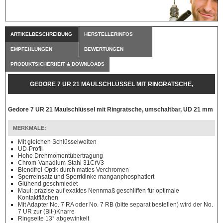
ARTIKELBESCHREIBUNG
HERSTELLERINFOS
EMPFEHLUNGEN
BEWERTUNGEN
PRODUKTSICHERHEIT & DOWNLOADS
GEDORE 7 UR 21 MAULSCHLÜSSEL MIT RINGRATSCHE,
UMSCHALTBAR, UD 21 MM
Gedore 7 UR 21 Maulschlüssel mit Ringratsche, umschaltbar, UD 21 mm
MERKMALE:
Mit gleichen Schlüsselweiten
UD-Profil
Hohe Drehmomentübertragung
Chrom-Vanadium-Stahl 31CrV3
Blendfrei-Optik durch mattes Verchromen
Sperreinsatz und Sperrklinke manganphosphatiert
Glühend geschmiedet
Maul: präzise auf exaktes Nennmaß geschliffen für optimale
Kontaktflächen
Mit Adapter No. 7 RA oder No. 7 RB (bitte separat bestellen) wird der No.
7 UR zur (Bit-)Knarre
Ringseite 13° abgewinkelt