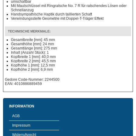
umschaltbar
Mit Maulschlüssel mit Ringratsche No. 7 R für ratschendes Lösen oder
Schnellanzug
Handsympathische Haptik durch taillierten Schaft
Verwindungssteife Geometrie mit Doppel-T-Träger Effekt
TECHNISCHE MERKMALE:
Gesamtbreite [mm]: 45 mm
Gesamthöhe [mm]: 24 mm
Gesamtlänge [mm]: 275 mm
Inhalt (Anzahl Stück): 1
Kopfbreite 1 [mm]: 40,0 mm
Kopfbreite 2 [mm]: 45,5 mm
Kopfhöhe 1 [mm]: 12,5 mm
Kopfhöhe 2 [mm]: 6,9 mm
Gedore Code-Nummer: 2244500
EAN: 4010886889459
INFORMATION
AGB
Impressum
Widerrufsrecht