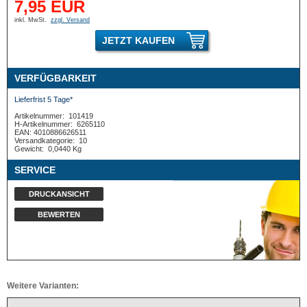
7,95 EUR
inkl. MwSt.
zzgl. Versand
JETZT KAUFEN
VERFÜGBARKEIT
Lieferfrist 5 Tage*
Artikelnummer:
101419
H-Artikelnummer:
6265110
EAN: 4010886626511
Versandkategorie:
10
Gewicht:
0,0440 Kg
SERVICE
DRUCKANSICHT
BEWERTEN
Weitere Varianten: