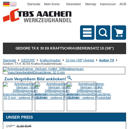
Startseite
Mein Konto
Newsletter
Sitemap
Impressum
AGB
GEDORE TX K 30 E6 KRAFTSCHRAUBEREINSATZ 10 (3/8")
Startseite
GEDORE
Kraftschrauber
10 mm (3/8") Antrieb
Außen TX
Gedore TX K 30 E6 Kraftschraubereinsatz ...
Zum Vergrößern Bild anklicken!
UNSER PREIS
UVP**:
11,92 EUR