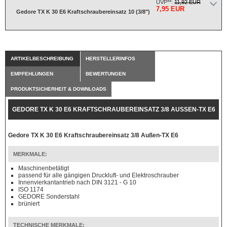
UVP**:
11,92 EUR
7,95 EUR
Gedore TX K 30 E6 Kraftschraubereinsatz 10 (3/8")
ARTIKELBESCHREIBUNG
HERSTELLERINFOS
EMPFEHLUNGEN
BEWERTUNGEN
PRODUKTSICHERHEIT & DOWNLOADS
GEDORE TX K 30 E6 KRAFTSCHRAUBEREINSATZ 3/8 AUSSEN-TX E6
Gedore TX K 30 E6 Kraftschraubereinsatz 3/8 Außen-TX E6
MERKMALE:
Maschinenbetätigt
passend für alle gängigen Druckluft- und Elektroschrauber
Innenvierkantantrieb nach DIN 3121 - G 10
ISO 1174
GEDORE Sonderstahl
brüniert
TECHNISCHE MERKMALE: