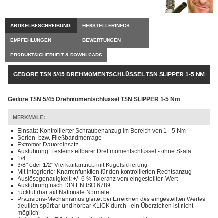
ARTIKELBESCHREIBUNG
HERSTELLERINFOS
EMPFEHLUNGEN
BEWERTUNGEN
PRODUKTSICHERHEIT & DOWNLOADS
GEDORE TSN 5/45 DREHMOMENTSCHLÜSSEL TSN SLIPPER 1-5 NM
Gedore TSN 5/45 Drehmomentschlüssel TSN SLIPPER 1-5 Nm
MERKMALE:
Einsatz: Kontrollierter Schraubenanzug im Bereich von 1 - 5 Nm
Serien- bzw. Fließbandmontage
Extremer Dauereinsatz
Ausführung: Festeinstellbarer Drehmomentschlüssel - ohne Skala
1/4
3/8" oder 1/2" Vierkantantrieb mit Kugelsicherung
Mit integrierter Knarrenfunktion für den kontrollierten Rechtsanzug
Auslösegenauigkeit: +/- 6 % Toleranz vom eingestellten Wert
Ausführung nach DIN EN ISO 6789
rückführbar auf Nationale Normale
Präzisions-Mechanismus gleitet bei Erreichen des eingestellten Wertes
deutlich spürbar und hörbar KLICK durch - ein Überziehen ist nicht
möglich