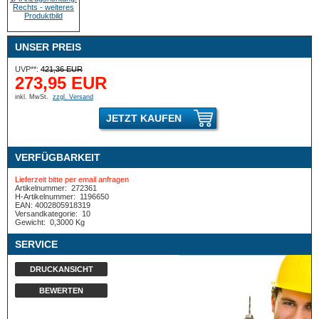
UNSER PREIS
UVP**:
421,36 EUR
273,95 EUR
inkl. MwSt.
zzgl. Versand
JETZT KAUFEN
VERFÜGBARKEIT
Lieferzeit bitte per email anfragen
Artikelnummer:
272361
H-Artikelnummer:
1196650
EAN: 4002805918319
Versandkategorie:
10
Gewicht:
0,3000 Kg
SERVICE
DRUCKANSICHT
BEWERTEN