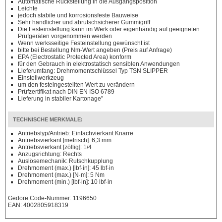
Automatische Rückstellung in die Ausgangsposition
Leichte
jedoch stabile und korrosionsfeste Bauweise
Sehr handlicher und abrutschsicherer Gummigriff
Die Festeinstellung kann im Werk oder eigenhändig auf geeigneten
Prüfgeräten vorgenommen werden
Wenn werksseitige Festeinstellung gewünscht ist
bitte bei Bestellung Nm-Wert angeben (Preis auf Anfrage)
EPA (Electrostatic Protected Area) konform
für den Gebrauch in elektrostatisch sensiblen Anwendungen
Lieferumfang: Drehmomentschlüssel Typ TSN SLIPPER
Einstellwerkzeug
um den festeingestellten Wert zu verändern
Prüfzertifikat nach DIN EN ISO 6789
Lieferung in stabiler Kartonage"
TECHNISCHE MERKMALE:
Antriebstyp/Antrieb: Einfachvierkant Knarre
Antriebsvierkant [metrisch]: 6,3 mm
Antriebsvierkant [zöllig]: 1/4
Anzugsrichtung: Rechts
Auslösemechanik: Rutschkupplung
Drehmoment (max.) [lbf·in]: 45 lbf·in
Drehmoment (max.) [N·m]: 5 Nm
Drehmoment (min.) [lbf·in]: 10 lbf·in
Gedore Code-Nummer: 1196650
EAN: 4002805918319