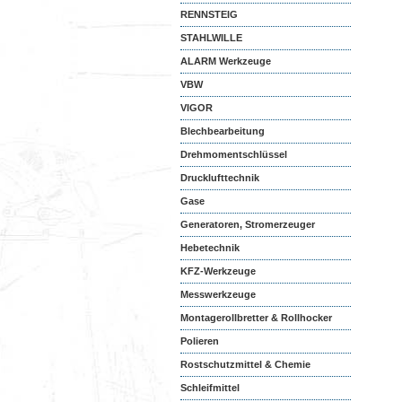
RENNSTEIG
STAHLWILLE
ALARM Werkzeuge
VBW
VIGOR
Blechbearbeitung
Drehmomentschlüssel
Drucklufttechnik
Gase
Generatoren, Stromerzeuger
Hebetechnik
KFZ-Werkzeuge
Messwerkzeuge
Montagerollbretter & Rollhocker
Polieren
Rostschutzmittel & Chemie
Schleifmittel