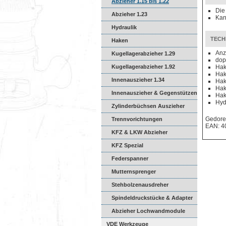
Abzieher 1.15 bis 1.22
Die
Abzieher 1.23
Kan
Hydraulik
TECH
Haken
Anz
Kugellagerabzieher 1.29
dop
Kugellagerabzieher 1.92
Hak
Hak
Innenauszieher 1.34
Hak
Hak
Innenauszieher & Gegenstützen
Hak
Hyd
Zylinderbüchsen Auszieher
Gedore
Trennvorichtungen
EAN: 4
KFZ & LKW Abzieher
KFZ Spezial
Federspanner
Mutternsprenger
Stehbolzenausdreher
Spindeldruckstücke & Adapter
Abzieher Lochwandmodule
VDE Werkzeuge