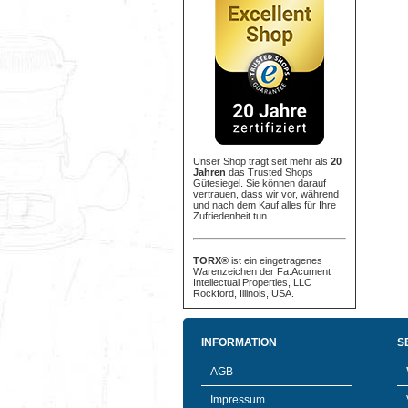
Unser Shop trägt seit mehr als
20
Jahren
das Trusted Shops
Gütesiegel. Sie können darauf
vertrauen, dass wir vor, während
und nach dem Kauf alles für Ihre
Zufriedenheit tun.
TORX®
ist ein eingetragenes
Warenzeichen der Fa.Acument
Intellectual Properties, LLC
Rockford, Illinois, USA.
INFORMATION
S
AGB
Impressum