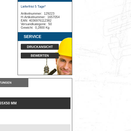
Lieferfrist 5 Tage*
Artikelnummer:
129223
H-Artikelnummer:
1657054
EAN: 4036976112382
Versandkategorie:
50
Gewicht:
0,2800 Kg
SERVICE
DRUCKANSICHT
BEWERTEN
TUNGEN
65X50 MM