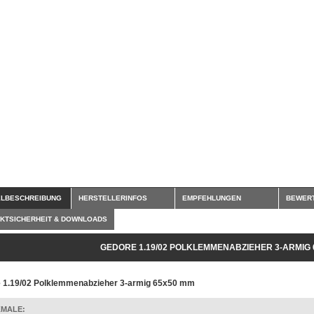
ELBESCHREIBUNG
HERSTELLERINFOS
EMPFEHLUNGEN
BEWER
KTSICHERHEIT & DOWNLOADS
GEDORE 1.19/02 POLKLEMMENABZIEHER 3-ARMIG 
 1.19/02 Polklemmenabzieher 3-armig 65x50 mm
MALE: