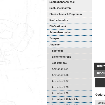
Schraubenschlüssel
Schlüsselknarren
Steckschlüssel-Programm
Kraftschrauber
Bit-Sortiment
Schraubendreher
Zangen
Abzieher
Spindeln
Sicherheitsfolie
Lagereinbau
ARTIK
Abzieher 1.04
PRODU
Abzieher 1.06
Abzieher 1.07
Abzieher 1.08
Abzieher 1.09
Gedore
Abzieher 1.10 bis 1.14
MERK