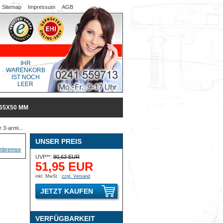
Sitemap
Impressum
AGB
IHR
WARENKORB
IST NOCH
LEER
65X50 MM
3-armi...
UNSER PREIS
UVP**:
80,63 EUR
51,95 EUR
inkl. MwSt.
zzgl. Versand
JETZT KAUFEN
VERFÜGBARKEIT