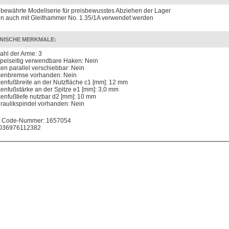
 bewährte Modellserie für preisbewusstes Abziehen der Lager
n auch mit Gleithammer No. 1.35/1A verwendet werden
NISCHE MERKMALE:
ahl der Arme: 3
pelseitig verwendbare Haken: Nein
en parallel verschiebbar: Nein
enbremse vorhanden: Nein
enfußbreite an der Nutzfläche c1 [mm]: 12 mm
enfußstärke an der Spitze e1 [mm]: 3,0 mm
enfußtiefe nutzbar d2 [mm]: 10 mm
raulikspindel vorhanden: Nein
 Code-Nummer: 1657054
036976112382