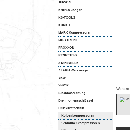
JEPSON
KNIPEX Zangen
KS-TOOLS
KUKKO
MARK Kompressoren
MIGATRONIC
PROXXON
RENNSTEIG
STAHLWILLE
ALARM Werkzeuge
VBW
VIGOR
Weitere 
Blechbearbeitung
Drehmomentschlüssel
Drucklufttechnik
Kolbenkompressoren
Schraubenkompressoren