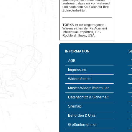
vertrauen, dass wir vor, während
und nach dem Kauf alles für Ihre
Zufriedenheit tun.
TORX®
ist ein eingetragenes
Warenzeichen der Fa.Acument
Intellectual Properties, LLC
Rockford, Illinois, USA.
INFORMATION
S
AGB
Impressum
Widerrufsrecht
Muster-Widerrufsformular
Datenschutz & Sicherheit
Sitemap
Behörden & Unis
Großunternehmen