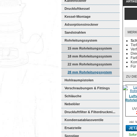
Kältetrockner
ARTIK
Druckluftkessel
Kessel-Montage
Adsorptionstrockner
MERK
Sandstrahlen
Rohrleitungssystem
Sch
Tie
15 mm Rohrleitungssystem
Ver
Die
18 mm Rohrleitungssystem
Far
Kom
22 mm Rohrleitungssystem
Für
28 mm Rohrleitungssystem
ZU DI
Hohlraumpistolen
Verschraubungen & Fittings
Schläuche
Luftv
Rohrle
Nebelöler
UV
Druckluftfilter & Filterdruckmi...
Kondensatablassventile
inkl.
Ersatzteile
JET
Sofort
Sonstige