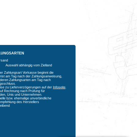
LUNGSARTEN
Auswahl abhängig vom Zielland
der Zahlungsart Vorkasse beginnt die
rfrist am Tag nach der Zahlungsanweisung,
nderen Zahlungsarten am Tag nach
agsschluss.
ise zu Lieferverzögerungen auf der
Infoseite
.
auf Rechnung nach Prüfung für
den, Unis und Unternehmen.
uelle bzw. ehemalige unverbindliche
empfehlung des Herstellers
bleibend