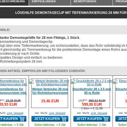
ELBESCHREIBUNG
EMPFEHLUNGEN
BEWERTUNGEN
PRODUK
LÖSEHILFE DEMONTAGECLIP MIT TIEFENMARKIERUNG 28 MM FÜ
MALE:
lanke Demontagehilfe für 28 mm Fittings, 1 Stück
.
fenmarkierung und Demontageclip.
fügt über eine Tiefenmarkierung, um sicherzustellen, dass das Rohr vollständig im Fit
nt gleichzeitig als Trennwerkzeug für die problemlose Demontage eines Rohrs aus 
bcodierung je nach Größe.
paktes Design und einfach zu bedienen.
 Rohrleitungssystem 28 mm.
ESEM ARTIKEL EMPFEHLEN WIR FOLGENDES ZUBEHÖR:
erteilerdose für
Winkel-Verbinder 28 mm
Druckluftrohr 28 x 2,5 mm
Einschr
itungssystem inkl.
für Rohrleitungssystem
50 m Rolle
P**:
23,25 EUR
19,46 EUR
UVP**:
890,62 EUR
1
20,93 EUR
599,00 EUR
1 lfdm = € 11,98
 MwSt.
zzgl. Versand
inkl. MwSt.
zzgl. Versand
inkl. MwSt.
zzgl. Versand
inkl. 
ZT KAUFEN
JETZT KAUFEN
JETZT KAUFEN
JETZ
 lieferbar: > 5 Stk
Sofort lieferbar: > 5 Stk
Sofort lieferbar: 1 Stk
Sofort 