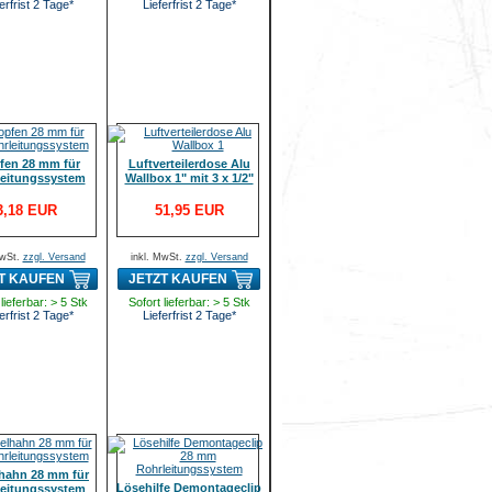
erfrist 2 Tage*
Lieferfrist 2 Tage*
fen 28 mm für
Luftverteilerdose Alu
leitungssystem
Wallbox 1" mit 3 x 1/2"
3,18 EUR
51,95 EUR
MwSt.
zzgl. Versand
inkl. MwSt.
zzgl. Versand
T KAUFEN
JETZT KAUFEN
lieferbar: > 5 Stk
Sofort lieferbar: > 5 Stk
erfrist 2 Tage*
Lieferfrist 2 Tage*
hahn 28 mm für
Lösehilfe Demontageclip
leitungssystem