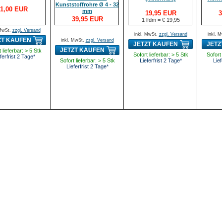
Kunststoffrohre Ø 4 - 32
1,00 EUR
mm
19,95 EUR
3
39,95 EUR
1 lfdm = € 19,95
 MwSt.
zzgl. Versand
inkl. MwSt.
zzgl. Versand
inkl. 
ZT KAUFEN
inkl. MwSt.
zzgl. Versand
JETZT KAUFEN
JETZ
JETZT KAUFEN
 lieferbar: > 5 Stk
Sofort lieferbar: > 5 Stk
Sofort 
ferfrist 2 Tage*
Sofort lieferbar: > 5 Stk
Lieferfrist 2 Tage*
Lief
Lieferfrist 2 Tage*