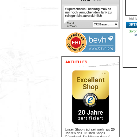
inkl.
JET
Sofort
Lie
Unser Shop trägt seit mehr als
20
Jahren
das Trusted Shops
Gütesiegel. Sie können darauf