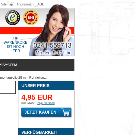
Sitemap
Impressum
AGB
IHR
WARENKORB
IST NOCH
LEER
GSSYSTEM
montageclip 28 mm Rohrleitun...
UNSER PREIS
4,95 EUR
inkl. MwSt.
zzgl. Versand
JETZT KAUFEN
VERFÜGBARKEIT