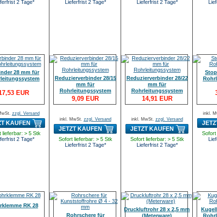
ferfrist 2 Tage*
Lieferfrist 2 Tage*
Lieferfrist 2 Tage*
Lief
inder 28 mm für
Stop
Reduzierverbinder 28/15
Reduzierverbinder 28/22
leitungssystem
Rohr
mm für
mm für
Rohrleitungssystem
Rohrleitungssystem
17,53 EUR
9,09 EUR
14,91 EUR
 MwSt.
zzgl. Versand
inkl. 
inkl. MwSt.
zzgl. Versand
inkl. MwSt.
zzgl. Versand
ZT KAUFEN
JETZ
JETZT KAUFEN
JETZT KAUFEN
 lieferbar: > 5 Stk
Sofort 
ferfrist 2 Tage*
Sofort lieferbar: > 5 Stk
Sofort lieferbar: > 5 Stk
Lief
Lieferfrist 2 Tage*
Lieferfrist 2 Tage*
rklemme RK 28
Druckluftrohr 28 x 2,5 mm
Kugel
Rohrschere für
(Meterware)
Rohr