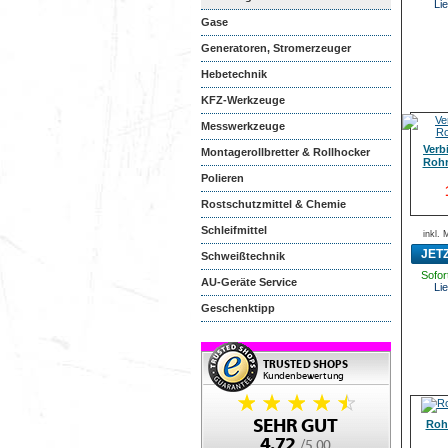
Lie
Gase
Generatoren, Stromerzeuger
Hebetechnik
KFZ-Werkzeuge
Messwerkzeuge
Verb
Montagerollbretter & Rollhocker
Rohr
Polieren
Rostschutzmittel & Chemie
Schleifmittel
inkl.
JET
Schweißtechnik
Sofort
AU-Geräte Service
Lie
Geschenktipp
Roh