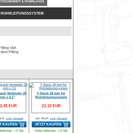
TSICHERHEIT & DOWNLOADS
R ROHRLEITUNGSSYSTEM
ting sitzt.
dem Fitting.
aub-Verbinder 28
T-Stück 28 mm für
mm x G1"
Rohrleitungssystem
2,41 EUR
23,12 EUR
MwSt.
zzgl. Versand
inkl. MwSt.
zzgl. Versand
T KAUFEN
JETZT KAUFEN
lieferbar: > 5 Stk
Sofort lieferbar: > 5 Stk