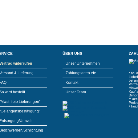
ERVICE
ÜBER UNS
ZAH
Vertrag widerrufen
Unser Unternehmen
Versand & Lieferung
Zahlungsarten etc.
* bei 
Liefe
bei a
FAQ
Kontakt
Vertr
Hinwe
Kauf 
So wird bestellt
Unser Team
Behör
** akt
"Mwst-freie Lieferungen"
Preis
¹ frei
"Gelangensbestätigung"
Entsorgung/Umwelt
Beschwerden/Schlichtung