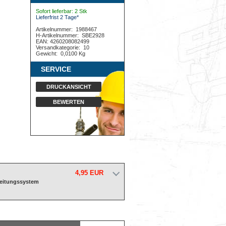
Sofort lieferbar: 2 Stk
Lieferfrist 2 Tage*
Artikelnummer:
1988467
H-Artikelnummer:
SBE2928
EAN: 4260208082499
Versandkategorie:
10
Gewicht:
0,0100 Kg
SERVICE
DRUCKANSICHT
BEWERTEN
4,95 EUR
leitungssystem