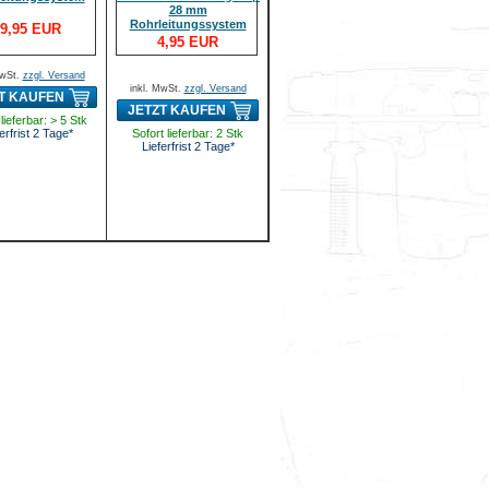
28 mm
Rohrleitungssystem
9,95 EUR
4,95 EUR
MwSt.
zzgl. Versand
inkl. MwSt.
zzgl. Versand
T KAUFEN
JETZT KAUFEN
lieferbar: > 5 Stk
erfrist 2 Tage*
Sofort lieferbar: 2 Stk
Lieferfrist 2 Tage*