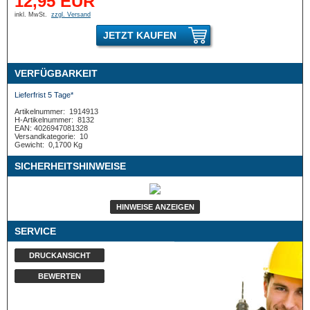
12,95 EUR
inkl. MwSt.
zzgl. Versand
JETZT KAUFEN
VERFÜGBARKEIT
Lieferfrist 5 Tage*
Artikelnummer:
1914913
H-Artikelnummer:
8132
EAN: 4026947081328
Versandkategorie:
10
Gewicht:
0,1700 Kg
SICHERHEITSHINWEISE
HINWEISE ANZEIGEN
SERVICE
DRUCKANSICHT
BEWERTEN