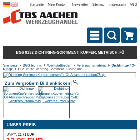
Startseite
Mein Konto
Newsletter
Sitemap
Impressum
AGB
BGS 8132 DICHTRING-SORTIMENT, KUPFER, METRISCH, FÜ
Startseite
BGS technic
Werkstattbedarf
Verbrauchsmaterial
Dichtringe / O-
Ringe
BGS 8132 Dichtring-Sortiment, Kupfer, me...
Zum Vergrößern Bild anklicken!
UNSER PREIS
UVP**:
21,71 EUR