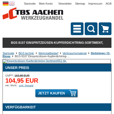
Startseite
Mein Konto
Newsletter
Sitemap
Impressum
AGB
BGS 8107 EINSPRITZDÜSEN-KUPFERDICHTRING-SORTIMENT,
Startseite
BGS technic
Werkstattbedarf
Verbrauchsmaterial
Dichtringe / O-
Ringe
BGS 8107 Einspritzdüsen-Kupferdichtring-...
UNSER PREIS
UVP**:
163,98 EUR
104,95 EUR
inkl. MwSt.
zzgl. Versand
JETZT KAUFEN
VERFÜGBARKEIT